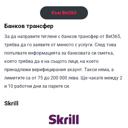
Към Bet365
Банков трансфер
За да направите теглене с банков трансфер от Bet365,
трябва да го заявите от менюто с услуги. След това
попълвате информацията за банковата си сметка,
която трябва да е на същото лице, на което
принадлежи верифицирания акаунт. Такси няма, а
лимитите са от 75 до 200 000 лева. Ще чакате между 2
и 10 работни дни за парите си.
Skrill