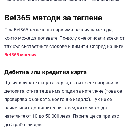
Bet365 методи за теглене
При Bet365 теглене на пари има различни методи,
които може да ползвате. По-долу сме описали всеки от
тях със съответните срокове и лимити. Според нашите
Bet365 мнения
.
Дебитна или кредитна карта
Ще използвате същата карта, с която сте направили
депозита, стига тя да има опция за изтегляне (това се
проверява с банката, която я е издала). Тук не се
начисляват допълнителни такси, като може да
изтеглите от 10 до 50 000 лева. Парите ще са при вас
до 5 работни дни.