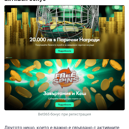
Bet365 бонус при регистрация
Другото нещо, което е важно е свързано с активните