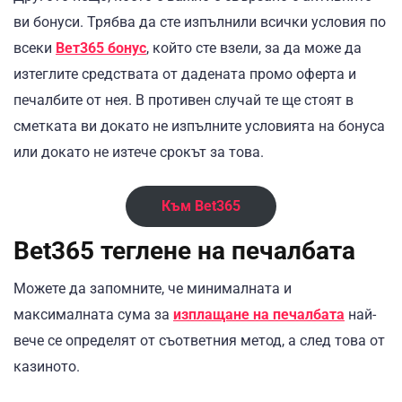
ви бонуси. Трябва да сте изпълнили всички условия по
всеки
Bет365 бонус
, който сте взели, за да може да
изтеглите средствата от дадената промо оферта и
печалбите от нея. В противен случай те ще стоят в
сметката ви докато не изпълните условията на бонуса
или докато не изтече срокът за това.
Към Bet365
Bet365 теглене на печалбата
Можете да запомните, че минималната и
максималната сума за
изплащане на печалбата
най-
вече се определят от съответния метод, а след това от
казиното.