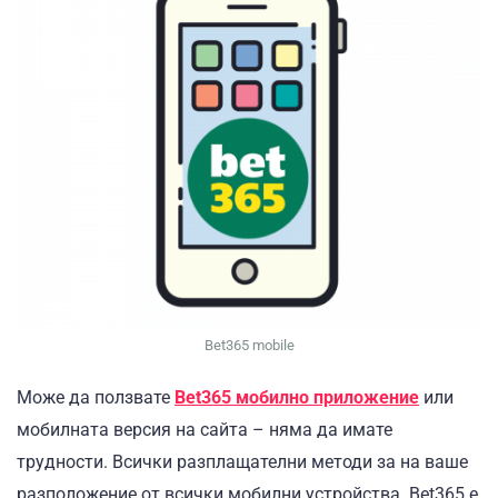
Bet365 mobile
Може да ползвате
Bet365 мобилно приложение
или
мобилната версия на сайта – няма да имате
трудности. Всички разплащателни методи за на ваше
разположение от всички мобилни устройства. Bet365 е