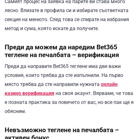
Самият процес на заявка на парите ви става много
лесно. Влизате в профила си и избирате съответната
секция на менюто. След това се спирате на избрания
метод и сума, която искате да получите.
Преди да можем да наредим Bet365
теглене на печалбата – верификация
Преди да направите Bet365 теглене има две важи
условия, които трябва да сте изпълнили. На първо
място трябва да сте направили нужната
онлайн
казино верификация
на своя акаунт. Вярваме, че това
е позната практика за повечето от вас, но все пак ще я
обясним.
Невъзможно теглене на печалбата –
активен бонус