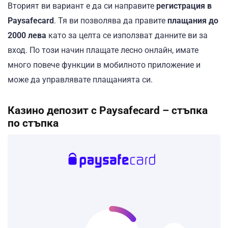
Вторият ви вариант е да си направите
регистрация в
Paysafecard
. Тя ви позволява да правите
плащания до
2000 лева
като за целта се използват данните ви за
вход. По този начин плащате лесно онлайн, имате
много повече функции в мобилното приложение и
може да управлявате плащанията си.
Казино депозит с Paysafecard – стъпка
по стъпка