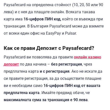
Paysafecard на определена стойност (10, 20, 50 или 90
лева) и с нея да плащате онлайн. Всяката такава
карта има
16-цифров ПИН код
, който се въвежда при
транзакция. В България Paysafecard може да вземете
от всеки един офис на EasyPay и Pulsar.
Как се прави Депозит с Paysafecard?
Paysafecard ви позволява да правите
онлайн казино
депозит
по два начина –
без регистрация
, чрез
предплатена карта
и с регистрация
. Ако не искате да
си правите регистрация, за да осъществите плащане
ви е необходим само
16-цифров ПИН код от вашата
предплатена карта
. Имайте предвид обаче, че
максималната сума за транзакция е 90 лева
.