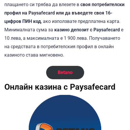
плащането си трябва да влезете в
своя потребителски
профил на Paysafecard или да въведете своя 16-
цифров ПИН код
, ако използвате предплатена карта.
Минималната сума за
казино депозит с Paysafecard
е
10 лева, а максималната е 1 900 лева. Получаването
на средствата в потребителския профил в онлайн
казиното става мигновено.
Betano
Онлайн казина с Paysafecard