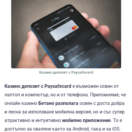
Казино депозит с Paysafecard
Казино депозит с Paysafecard
е възможен освен от
лаптоп и компютър, но и от телефона. Припомняме, че
онлайн казино
Бетано разполага
освен с доста добра
и лесна за използване мобилна версия, но и със супер
атрактивно и интуитивно
мобилно приложение
. То е
достъпно за сваляне както за Android, така и за iOS.