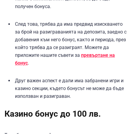
получен бонуса.
След това, трябва да има предвид изискването
за брой на разиграванията на депозита, заедно с
добавения към него бонус, както и периода, през
който трябва да се разиграят. Можете да
приложите нашите съвети за
превъртане на
бонус
.
Друг важен аспект е дали има забранени игри и
казино секции, където бонусът не може да бъде
използван и разиграван.
Казино бонус до 100 лв.