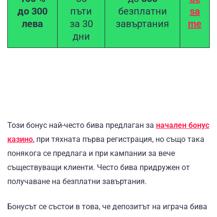
до 300
пъти
безплатни
sa
лева
за 30
завъртания
me
дни
Този бонус най-често бива предлаган за
начален бонус
казино
, при тяхната първа регистрация, но също така
понякога се предлага и при кампании за вече
съществуващи клиенти. Често бива придружен от
получаване на безплатни завъртания.
Бонусът се състои в това, че депозитът на играча бива