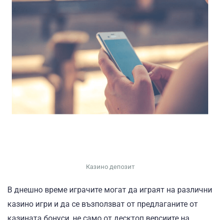
Казино депозит
В днешно време играчите могат да играят на различни
казино игри и да се възползват от предлаганите от
казината бонуси, не само от десктоп версиите на