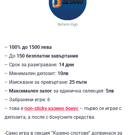
Betano logo
–
100% до 1500 лева
– До
150 безплатни завъртания
– Срок за разиграване:
14 дни
– Минимален депозит:
10лв
– Изискване за превъртане:
25 пъти
–
Максимален залог
за единична селекция:
5лв
– Забранени игри: 6
– това е
non-sticky казино бонус
– първо се играе с
депозита, а после с бонусните средства
-Само игра в секция “Казино слотове” допринася за