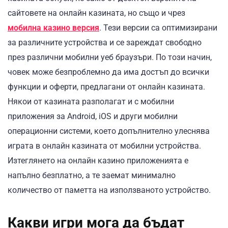
сайтовете на онлайн казината, но също и чрез
мобилна казино версия
. Тези версии са оптимизирани
за различните устройства и се зареждат свободно
през различни мобилни уеб браузъри. По този начин,
човек може безпроблемно да има достъп до всички
функции и оферти, предлагани от онлайн казината.
Някои от казината разполагат и с мобилни
приложения за Android, iOS и други мобилни
операционни системи, което допълнително улеснява
играта в онлайн казината от мобилни устройства.
Изтеглянето на онлайн казино приложенията е
напълно безплатно, а те заемат минимално
количество от паметта на използваното устройство.
Какви игри мога да бъдат