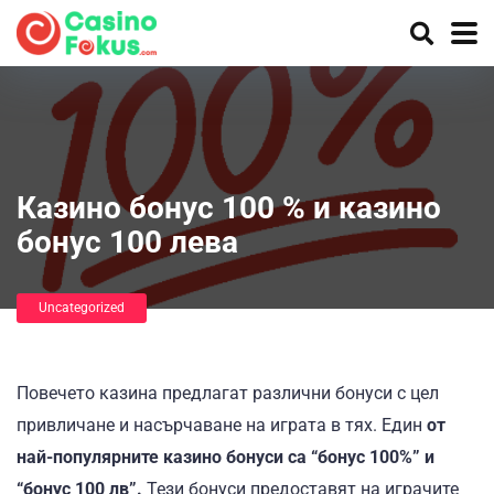
Казино бонус 100 % и казино
бонус 100 лева
Uncategorized
Повечето казина предлагат различни бонуси с цел
привличане и насърчаване на играта в тях. Един
от
най-популярните казино бонуси са “бонус 100%” и
“бонус 100 лв”.
Тези бонуси предоставят на играчите