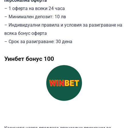
персонална оферта
– 1 оферта на всеки 24 часа
– Минимален депозит: 10 лв
– Индивидуални правила и условия за разиграване на
всяка бонус оферта
– Срок за разиграване: 30 дена
Уинбет бонус 100