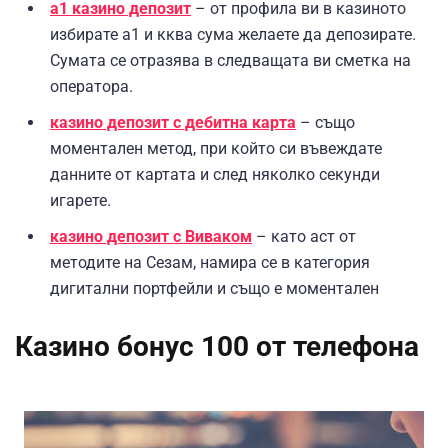
а1 казино депозит
– от профила ви в казиното
избирате а1 и кква сума желаете да депозирате.
Сумата се отразява в следващата ви сметка на
оператора.
казино депозит с дебитна карта
– също
моментален метод, при който си въвеждате
данните от картата и след няколко секунди
игарете.
казино депозит с Виваком
– като аст от
методите на Сезам, намира се в категория
дигитални портфейли и също е моментален
Казино бонус 100 от телефона