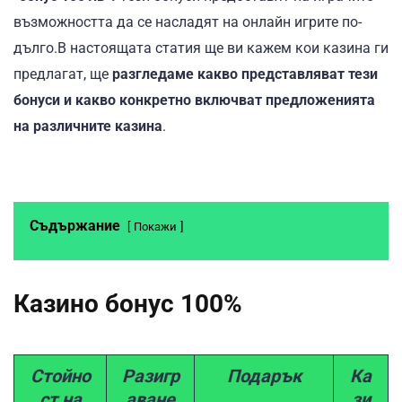
възможността да се насладят на онлайн игрите по-
дълго.В настоящата статия ще ви кажем кои казина ги
предлагат, ще
разгледаме какво представляват тези
бонуси и какво конкретно включват предложенията
на различните казина
.
Съдържание
Покажи
Казино бонус 100%
Стойно
Разигр
Подарък
Ка
ст на
аване
зи