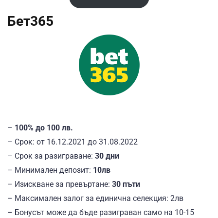
Бет365
–
100% до 100 лв.
– Срок: от 16.12.2021 до 31.08.2022
– Срок за разиграване:
30 дни
– Минимален депозит:
10лв
– Изискване за превъртане:
30 пъти
– Максимален залог за единична селекция: 2лв
– Бонусът може да бъде разиграван само на 10-15