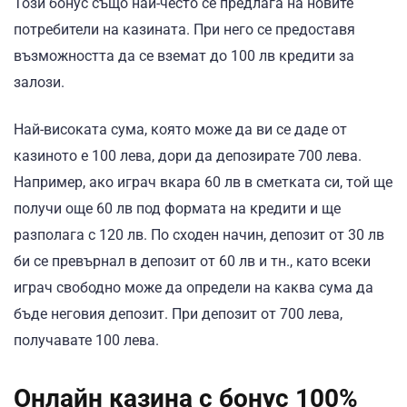
Този бонус също най-често се предлага на новите
потребители на казината. При него се предоставя
възможността да се вземат до 100 лв кредити за
залози.
Най-високата сума, която може да ви се даде от
казиното е 100 лева, дори да депозирате 700 лева.
Например, ако играч вкара 60 лв в сметката си, той ще
получи още 60 лв под формата на кредити и ще
разполага с 120 лв. По сходен начин, депозит от 30 лв
би се превърнал в депозит от 60 лв и тн., като всеки
играч свободно може да определи на каква сума да
бъде неговия депозит. При депозит от 700 лева,
получавате 100 лева.
Онлайн казина с бонус 100%