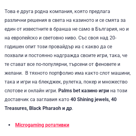
Това е друга родна компания, която предлага
различни решения в света на казиното и се смята за
един от известните в бранша не само в България, но и
на европейско и световно ниво. Със своя над 20-
годишен опит този провайдър иа с какво да се
похвали и постоянно надгражда своите игри, така, че
те стават все по-популярни, търсени от феновете и
желани. В тяхното портфолио има както слот машини,
така и игри на блекджек, рулетка, покер и множество
слотове и онлайн игри.
Palms bet казино игри
на този
доставчик са заглавия като
40 Shining jewels, 40
Treasures, Black Pharaoh и др
.
Microgaming ротативки