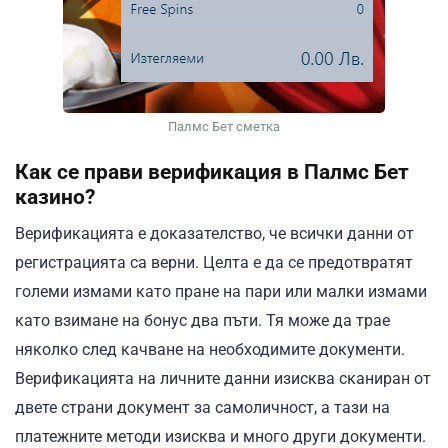
Палмс Бет сметка
Как се прави верификация в Палмс Бет
казино?
Верификацията е доказателство, че всички данни от
регистрацията са верни. Целта е да се предотвратят
големи измами като пране на пари или малки измами
като взимане на бонус два пъти. Тя може да трае
няколко след качване на необходимите документи.
Верификацията на личните данни изисква сканиран от
двете страни документ за самоличност, а тази на
платежните методи изисква и много други документи.