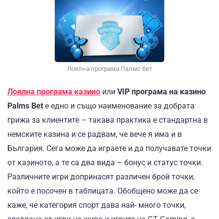
Лоялна програма Палмс бет
Лоялна програма казино
или
VIP програма на казино
Palms Bet
е едно и също наименование за добрата
грижа за клиентите – такава практика е стандартна в
немските казина и се радвам, че вече я има и в
България. Сега може да играете и да получавате точки
от казиното, а те са два вида – бонус и статус точки.
Различните игри допринасят различен брой точки,
който е посочен в таблицата. Обобщено може да се
каже, че категория спорт дава най- много точки,