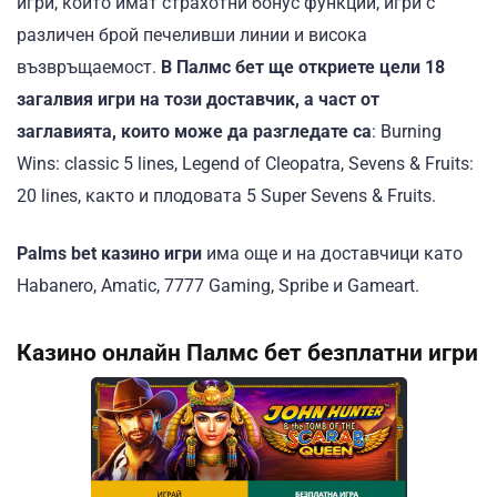
игри, които имат страхотни бонус функции, игри с
различен брой печеливши линии и висока
възвръщаемост.
В Палмс бет ще откриете цели 18
загалвия игри на този доставчик, а част от
заглавията, които може да разгледате са
: Burning
Wins: classic 5 lines, Legend of Cleopatra, Sevens & Fruits:
20 lines, както и плодовата 5 Super Sevens & Fruits.
Palms bet казино игри
има още и на доставчици като
Habanero, Amatic, 7777 Gaming, Spribe и Gameart.
Казино онлайн Палмс бет безплатни игри