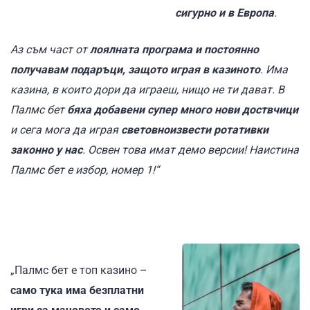
сигурно и в Европа
.
Аз съм част от
лоялната програма и постоянно
получавам подаръци, защото играя в казиното
. Има
казина, в които дори да играеш, нищо не ти дават. В
Палмс бет
бяха добавени супер много нови доствчици
и сега мога да играя
световноизвести ротативки
законно у нас
. Освен това имат демо версии! Наистина
Палмс бет е избор, номер 1!“
„Палмс бет е топ казино –
само тука има безплатни