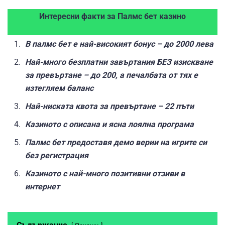
Интересни факти за Палмс бет
казино
В палмс бет е най-високият бонус – до 2000 лева
Най-много безплатни завъртания БЕЗ изискване
за превъртане – до 200, а печалбата от тях е
изтегляем баланс
Най-ниската квота за превъртане – 22 пъти
Казиното с описана и ясна лоялна програма
Палмс бет предоставя демо верии на игрите си
без регистрация
Казиното с най-много позитивни отзиви в
интернет