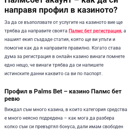
направя профил в казиното?
За да се възползвате от услугите на казиното вие ще
трябва да направите своята
Палмс бет регистрация
, а
нашият екип създаде статия, която ще ви упъти и
помогне как да я направите правилно. Когато става
дума за регистрация в онлайн казино винаги помнете
едно нещо, че винаги трябва да си напишете
истинските данни каквито са ви по паспорт.
Профил в Palms Bet – казино Палмс бет
ревю
Виждал съм много казина, в които категория средства
е много неясно подредена – как мога да разбера
колко съм си превъртял бонуса, дали имам свободен