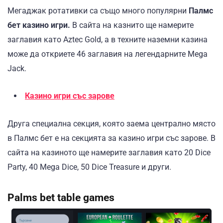
Мегаджак ротативки са също много популярни
Палмс
бет казино игри.
В сайта на казнито ще намерите
заглавия като Aztec Gold, а в техните наземни казина
може да откриете 46 заглавия на легендарните Mega
Jack.
Казино игри със зарове
Друга специална секция, която заема централно място
в Палмс бет е на секцията за казино игри със зарове. В
сайта на казиното ще намерите заглавия като 20 Dice
Party, 40 Mega Dice, 50 Dice Treasure и други.
Palms bet table games