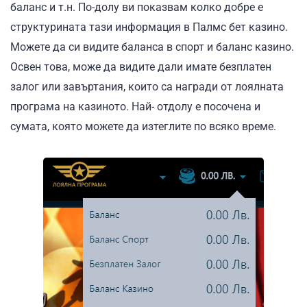
баланс и т.н. По-долу ви показвам колко добре е
структурината тази информация в Палмс бет казино.
Можете да си видите баланса в спорт и баланс казино.
Освен това, може да видите дали имате безплатен
залог или завъртания, които са награди от лоялната
програма на казиното. Най- отдолу е посочена и
сумата, която можете да изтеглите по всяко време.