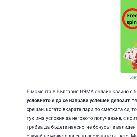
Бон
В момента в България НЯМА онлайн казино с бо
условието е да се направи успешен депозит
, т
срещан, когато вкарате пари по сметката си, т
тук има условия за неговото получаване, с кои
трябва да бъдете наясно, че бонусът е валиден
случай не можете да се възползвате от него. М