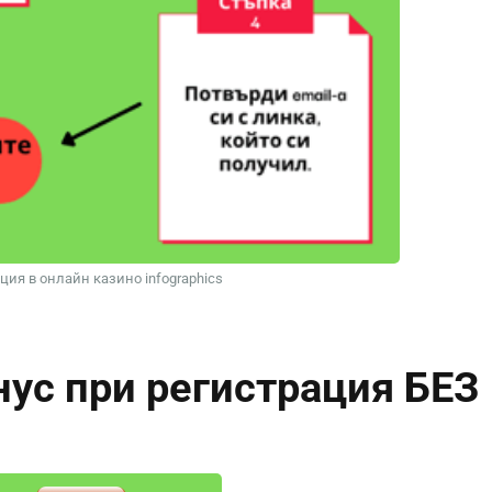
ция в онлайн казино infographics
нус при регистрация БЕЗ