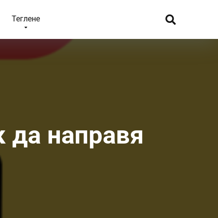
Теглене
к да направя