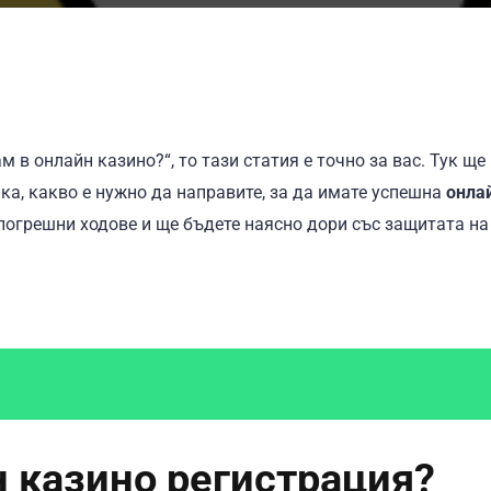
м в онлайн казино?“, то тази статия е точно за вас. Тук ще
а, какво е нужно да направите, за да имате успешна
онла
 погрешни ходове и ще бъдете наясно дори със защитата на
н казино регистрация?