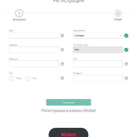
Регистрация в казино Winbet
Winbet