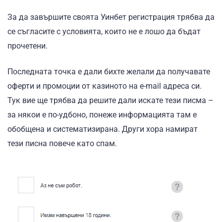
За да завършите своята Уинбет регистрация трябва да
се съгласите с условията, които не е лошо да бъдат
прочетени.
Последната точка е дали бихте желали да получавате
оферти и промоции от казиното на e-mail адреса си.
Тук вие ще трябва да решите дали искате тези писма –
за някои е по-удбоно, понеже информацията там е
обобщена и систематизирана. Други хора намират
тези писна повече като спам.