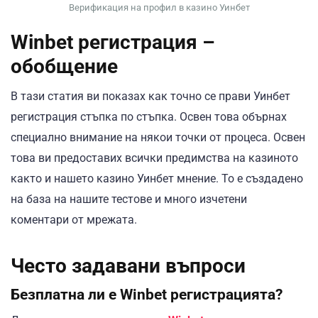
Верификация на профил в казино Уинбет
Winbet регистрация –
обобщение
В тази статия ви показах как точно се прави Уинбет
регистрация стъпка по стъпка. Освен това обърнах
специално внимание на някои точки от процеса. Освен
това ви предоставих всички предимства на казиното
както и нашето казино Уинбет мнение. То е създадено
на база на нашите тестове и много изчетени
коментари от мрежата.
Често задавани въпроси
Безплатна ли е Winbet регистрацията?