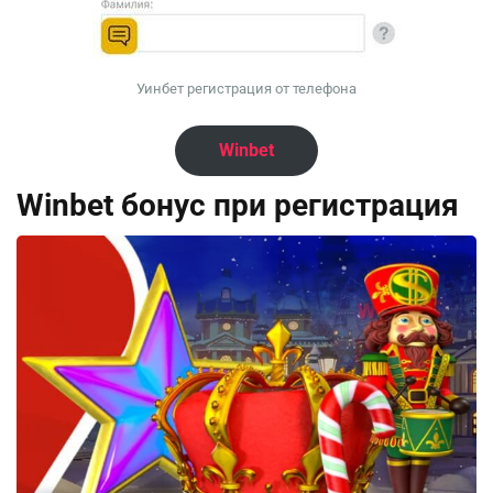
Уинбет регистрация от телефона
Winbet
Winbet бонус при регистрация