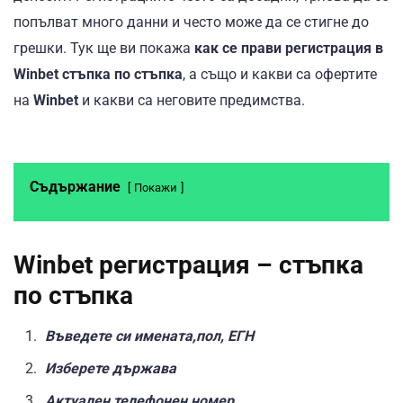
попълват много данни и често може да се стигне до
грешки. Тук ще ви покажа
как се прави регистрация в
Winbet стъпка по стъпка
, а също и какви са офертите
на
Winbet
и какви са неговите предимства.
Съдържание
Покажи
Winbet регистрация – стъпка
по стъпка
Въведете си имената,пол, ЕГН
Изберете държава
Актуален телефонен номер