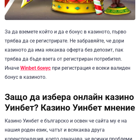
За да вземете който и да е бонус в казиното, първо
трябва да се регистрирате. Не забравяйте, че дори
казиното да има някаква оферта без депозит, пак
трябва да бъде взета от регистриран потребител.
Иначе
Winbet бонус
при регистрация е всеки валиден
бонус в казиното.
Защо да избера онлайн казино
Уинбет? Казино Уинбет мнение
Казино Уинбет е българско и освен че сайта му е на
нашия роден език, чатът и всякаква друга
коренспондеция, което означава, че всички проблеми