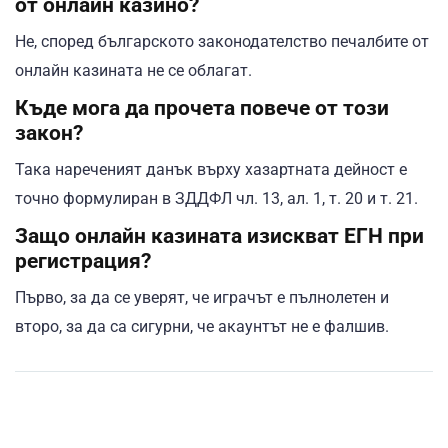
от онлайн казино?
Не, според българското законодателство печалбите от
онлайн казината не се облагат.
Къде мога да прочета повече от този
закон?
Така нареченият данък върху хазартната дейност е
точно формулиран в ЗДДФЛ чл. 13, ал. 1, т. 20 и т. 21.
Защо онлайн казината изискват ЕГН при
регистрация?
Първо, за да се уверят, че играчът е пълнолетен и
второ, за да са сигурни, че акаунтът не е фалшив.