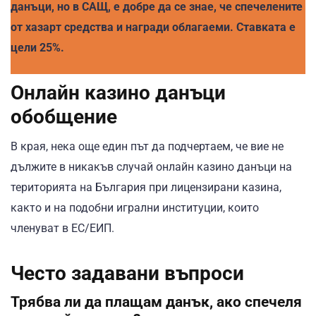
данъци, но в САЩ, е добре да се знае, че спечелените
от хазарт средства и награди облагаеми. Ставката е
цели 25%.
Онлайн казино данъци
обобщение
В края, нека още един път да подчертаем, че вие не
дължите в никакъв случай онлайн казино данъци на
територията на България при лицензирани казина,
както и на подобни игрални институции, които
членуват в ЕС/ЕИП.
Често задавани въпроси
Трябва ли да плащам данък, ако спечеля