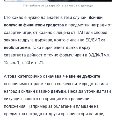
Печалбите от хазарт облагат ли се с данъци
Ето какво е нужно да знаете в тези случаи.
Всички
получени финансови средства
и предметни награди от
хазартни игри, от казино с лиценз от НАП или според
законите друга държава, която е член на ЕС/ЕИП
са
необлагаеми
. Така нареченият данък върху
хазартната дейност е точно формулиран в ЗДДФЛ чл.
13, ал. 1, т. 20 и т. 21.
А това категорично означава, че
вие не дължите
независимо от размера на спечелените средства или
награди онлайн казино
данъци
. Нека да уточним тази
ситуация, защото по принцип има различни
положения. Например за облагане и плащане на
предметна награда от други организатори на игри,