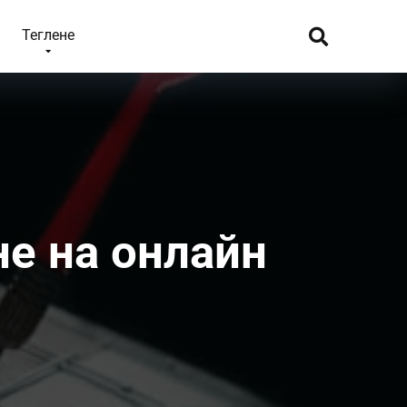
Теглене
не на онлайн