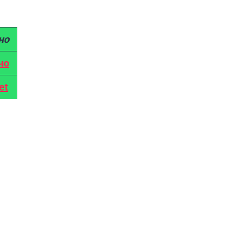
но
но
et
.