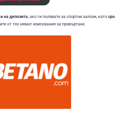
 и на депозита
, ако ги ползвате за спортни залози, като
сро
бите от тях нямат изисквания за превъртане.