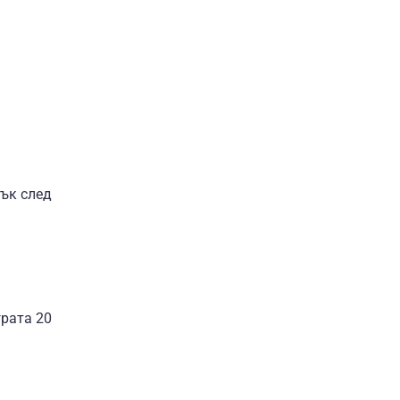
рък след
грата 20