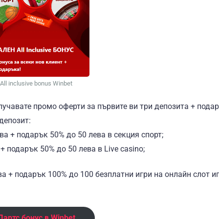
All inclusive bonus Winbet
получавате промо оферти за първите ви три депозита + пода
депозит:
а + подарък 50% до 50 лева в секция спорт;
+ подарък 50% до 50 лева в Live casino;
ва + подарък 100% до 100 безплатни игри на онлайн слот и
Дартс бонус в Winbet