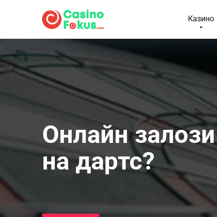
Казино
Онлайн залози 
на дартс?