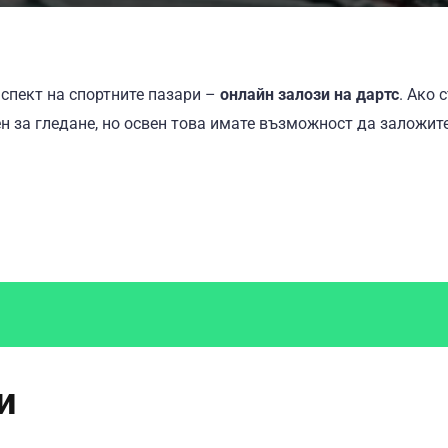
спект на спортните пазари –
онлайн залози на дартс
. Ако с
вен за гледане, но освен това имате възможност да заложит
и