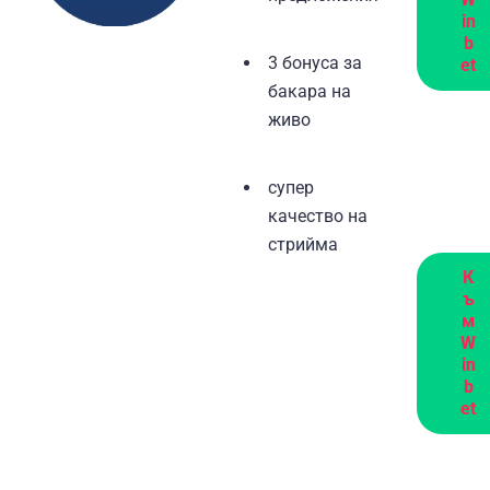
in
b
3 бонуса за
et
бакара на
живо
супер
качество на
стрийма
К
ъ
м
W
in
b
et