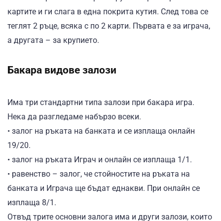
картите и ги слага в една покрита кутия. След това се
теглят 2 ръце, всяка с по 2 карти. Първата е за играча,
а другата – за крупието.
Бакара видове залози
Има три стандартни типа залози при бакара игра.
Нека да разгледаме набързо всеки.
• залог на ръката на банката и се изплаща онлайн
19/20.
• залог на ръката Играч и онлайн се изплаща 1/1.
• равенство – залог, че стойностите на ръката на
банката и Играча ще бъдат еднакви. При онлайн се
изплаща 8/1.
Отвъд трите основни залога има и други залози, които