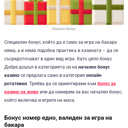
Казино бонус
Специален бонус, който да е само за игра на бакара
няма, а и няма подобна практика в казината – да се
съсредоточават в един вид игра. Като цяло бонус
Добре дошъл в категорията си на
начален бонус
казино
се предлага само в категория
онлайн
ротативки
. Трябва да се ориентираме към
бонус за
казино на живо
или да намерим за вас начален бонус,
който включва и игрите на маса.
Бонус номер едно, валиден за игра на
бакара