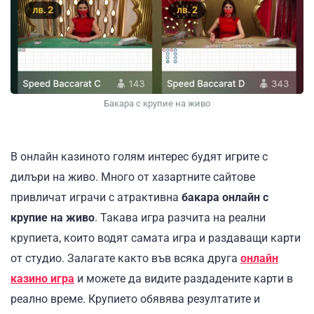
Бакара с крупие на живо
В онлайн казиното голям интерес будят игрите с
дилъри на живо. Много от хазартните сайтове
привличат играчи с атрактивна
бакара онлайн с
крупие на живо
. Такава игра разчита на реални
крупиета, които водят самата игра и раздаващи карти
от студио. Залагате както във всяка друга
онлайн
казино игра
и можете да видите раздадените карти в
реално време. Крупието обявява резултатите и