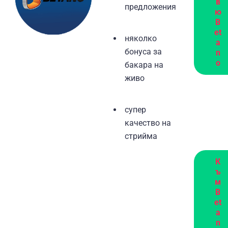
в
предложения
ю
B
et
няколко
a
бонуса за
n
o
бакара на
живо
супер
качество на
стрийма
К
ъ
м
B
et
a
n