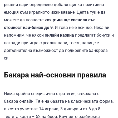
реални пари определено добавя щипка позитивна
емоция към игралното изживяване. Целта тук е да
можете да познаете
коя ръка ще спечели със
стойност най-близо до 9
. И това не е всичко. Нека ви
напомним, че някои
онлайн казина
предлагат бонуси и
награди при игра с реални пари, тоест, налице е
допълнителна възможност да подкрепите банкрола
си.
Бакара най-основни правила
Няма крайно специфична стратегия, свързана с
бакара онлайн. Тя е на базата на класическата форма,
в която участват 14 играчи, 3 дилъри и от 6 до 8
тестета карти – 52 на брой. Крупието разбърква