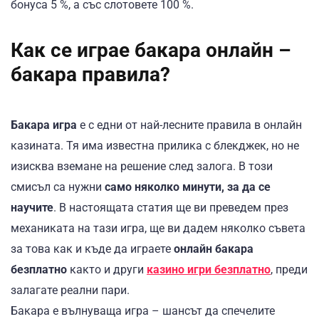
бонуса 5 %, а със слотовете 100 %.
Как се играе бакара онлайн –
бакара правила?
Бакара игра
е с едни от най-лесните правила в онлайн
казината. Тя има известна прилика с блекджек, но не
изисква вземане на решение след залога. В този
смисъл са нужни
само няколко минути, за да се
научите
. В настоящата статия ще ви преведем през
механиката на тази игра, ще ви дадем няколко съвета
за това как и къде да играете
онлайн бакара
безплатно
както и други
казино игри безплатно
, преди
залагате реални пари.
Бакара е вълнуваща игра – шансът да спечелите