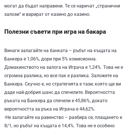
могат да бъдат направени. Те се наричат „странични
залози“ и варират от казино до казино.
Полезни съвети при игра на бакара
Винаги залагайте на банката – ръбът на къщата на
Банкера е 1,06%, дори при 5% комисионна.
Домакинството на залога на Играча е 1,24%. Това не е
огромна разлика, но все пак е разлика. Заложете на
Банкера. Скучно е, но стратегията е тази, която ще ви
даде най-добрия шанс да спечелите. Вероятността
ръката на Банкера да спечели е 45,86%, докато
вероятността за ръка на Играча е 44,62%.
-Не залагайте на равенство – разбира се, плащането е
8/1, но ръбът на къщата е 14,4%. Това не е особено