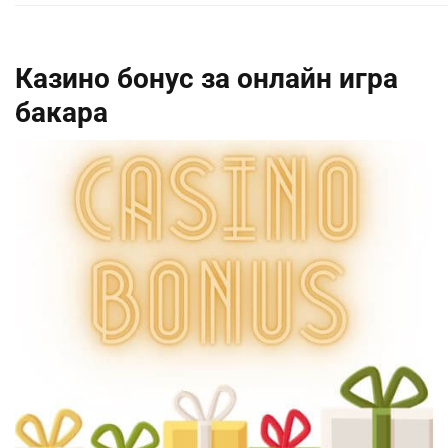
Казино бонус за онлайн игра
бакара