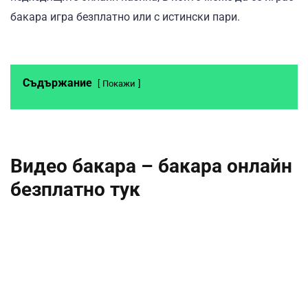
бакара игра безплатно или с истински пари.
Съдържание
Покажи
Видео бакара – бакара онлайн
безплатно тук