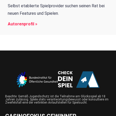
Selbst etablierte Spielprovider suchen seinen Rat bei
neuen Features und Spielen.
Autorenprofil »
Beachte: Gemäß Jugendschutz ist die Teilnahme am Glücksspiel ab 18
Jahren zulässig. Spiele stets verantwortungsbewusst oder konsultiere im
Zweifelsfall eine der verlinkten Anlaufstellen für Spielsucht.