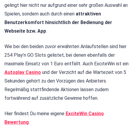
gelingt hier nicht nur aufgrund einer sehr großen Auswahl an
Spielen, sondern auch durch einen
attraktiven
Benutzerkomfort hinsichtlich der Bedienung der
Webseite bzw. App
.
Wie bei den beiden zuvor erwähnten Anlaufstellen sind hier
254 Play’n GO Slots gelistet, bei denen ebenfalls der
maximale Einsatz von 1 Euro entfällt. Auch ExciteWin ist ein
Autoplay Casino
und der Verzicht auf die Wartezeit von 5
Sekunden gehört zu den Vorzügen des Anbieters.
Regelmäßig stattfindende Aktionen lassen zudem
fortwährend auf zusätzliche Gewinne hoffen.
Hier findest Du meine eigene
ExciteWin Casino
Bewertung
.