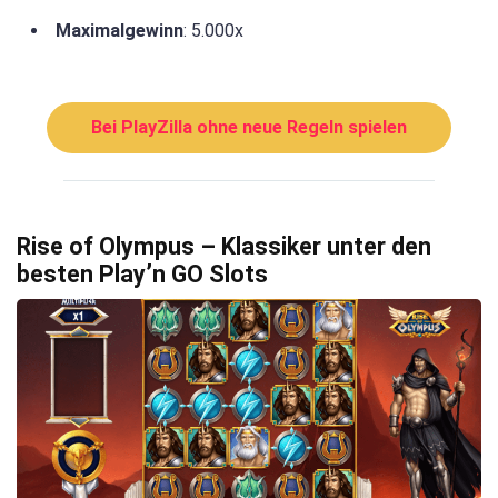
Maximalgewinn
: 5.000x
Bei PlayZilla ohne neue Regeln spielen
Rise of Olympus – Klassiker unter den
besten Play’n GO Slots