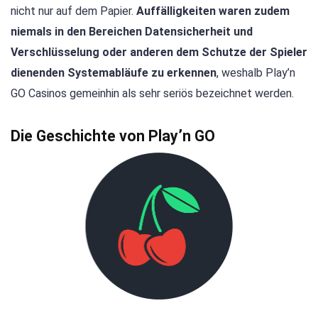
nicht nur auf dem Papier.
Auffälligkeiten waren zudem
niemals in den Bereichen Datensicherheit und
Verschlüsselung oder anderen dem Schutze der Spieler
dienenden Systemabläufe zu erkennen
, weshalb Play’n
GO Casinos gemeinhin als sehr seriös bezeichnet werden.
Die Geschichte von Play’n GO