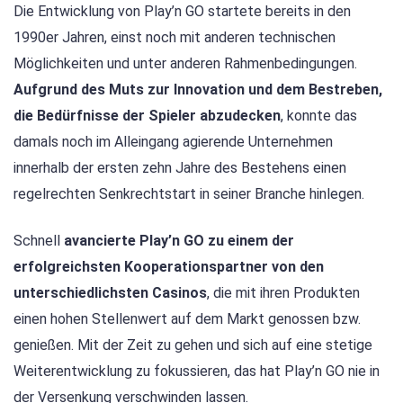
Die Entwicklung von Play’n GO startete bereits in den
1990er Jahren, einst noch mit anderen technischen
Möglichkeiten und unter anderen Rahmenbedingungen.
Aufgrund des Muts zur Innovation und dem Bestreben,
die Bedürfnisse der Spieler abzudecken
, konnte das
damals noch im Alleingang agierende Unternehmen
innerhalb der ersten zehn Jahre des Bestehens einen
regelrechten Senkrechtstart in seiner Branche hinlegen.
Schnell
avancierte Play’n GO zu einem der
erfolgreichsten Kooperationspartner von den
unterschiedlichsten Casinos
, die mit ihren Produkten
einen hohen Stellenwert auf dem Markt genossen bzw.
genießen. Mit der Zeit zu gehen und sich auf eine stetige
Weiterentwicklung zu fokussieren, das hat Play’n GO nie in
der Versenkung verschwinden lassen.