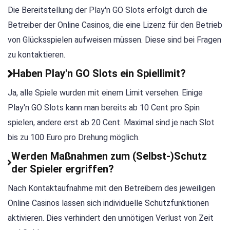
Die Bereitstellung der Play'n GO Slots erfolgt durch die
Betreiber der Online Casinos, die eine Lizenz für den Betrieb
von Glücksspielen aufweisen müssen. Diese sind bei Fragen
zu kontaktieren.
Haben Play'n GO Slots ein Spiellimit?
Ja, alle Spiele wurden mit einem Limit versehen. Einige
Play'n GO Slots kann man bereits ab 10 Cent pro Spin
spielen, andere erst ab 20 Cent. Maximal sind je nach Slot
bis zu 100 Euro pro Drehung möglich.
Werden Maßnahmen zum (Selbst-)Schutz
der Spieler ergriffen?
Nach Kontaktaufnahme mit den Betreibern des jeweiligen
Online Casinos lassen sich individuelle Schutzfunktionen
aktivieren. Dies verhindert den unnötigen Verlust von Zeit