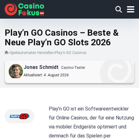
Play’n GO Casinos – Beste &
Neue Play’n GO Slots 2026
Casinofokus
»
Spielautomaten Hersteller
»
Play'n GO Casinos
Jonas Schmidt
Casino-Tester
Aktualisiert: 4. August 2026
Play’n GO ist ein Softwareentwickler
für Online Casinos, der für eine Nutzung
via mobiler Endgeräte optimiert und
demnach für das Spielen per