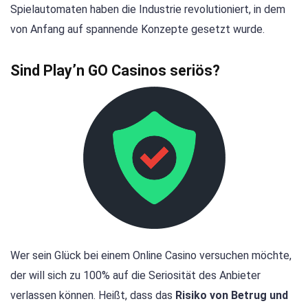
Spielautomaten haben die Industrie revolutioniert, in dem
von Anfang auf spannende Konzepte gesetzt wurde.
Sind Play’n GO Casinos seriös?
Wer sein Glück bei einem Online Casino versuchen möchte,
der will sich zu 100% auf die Seriosität des Anbieter
verlassen können. Heißt, dass das
Risiko von Betrug und