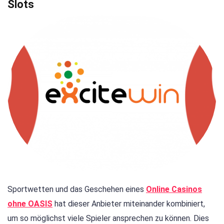
Slots
Sportwetten und das Geschehen eines
Online Casinos
ohne OASIS
hat dieser Anbieter miteinander kombiniert,
um so möglichst viele Spieler ansprechen zu können. Dies