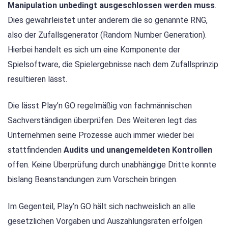
Manipulation unbedingt ausgeschlossen werden muss
.
Dies gewährleistet unter anderem die so genannte RNG,
also der Zufallsgenerator (Random Number Generation).
Hierbei handelt es sich um eine Komponente der
Spielsoftware, die Spielergebnisse nach dem Zufallsprinzip
resultieren lässt.
Die lässt Play’n GO regelmäßig von fachmännischen
Sachverständigen überprüfen. Des Weiteren legt das
Unternehmen seine Prozesse auch immer wieder bei
stattfindenden
Audits und unangemeldeten Kontrollen
offen. Keine Überprüfung durch unabhängige Dritte konnte
bislang Beanstandungen zum Vorschein bringen.
Im Gegenteil, Play’n GO hält sich nachweislich an alle
gesetzlichen Vorgaben und Auszahlungsraten erfolgen