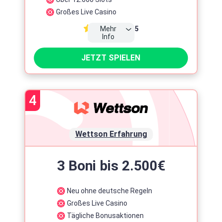
Zahlungsmethoden
Großes Live Casino
Mehr
4.5
Info
Top Spieleentwickler
JETZT SPIELEN
Zeitlimit
Slots
4
7 Tage
12.000+
Maximaleinsatz
5 Euro
Umsatz
Wettson Erfahrung
35x Einzahlung + Bonus
Gründung
3 Boni bis 2.500€
2025
Steuer
Neu ohne deutsche Regeln
Ohne 5.3% Steuer
Großes Live Casino
Tägliche Bonusaktionen
Zahlungsmethoden