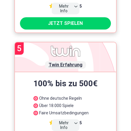
Mehr
4.5
Info
Top Spieleentwickler
JETZT SPIELEN
Zeitlimit
Maximaleinsatz
5
30 Tage
5 Euro
Umsatz
40x (Einzahlung + Bonus)
Twin Erfahrung
Lizenz
Gründung
2024
100% bis zu 500€
Steuer
Ohne deutsche Regeln
Ohne 5.3% Steuer
Über 18.000 Spiele
Zahlungsmethoden
Faire Umsatzbedingungen
Mehr
4.5
Info
Top Spieleentwickler