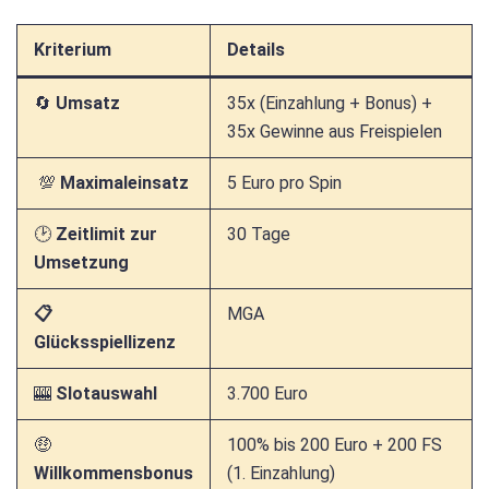
Kriterium
Details
🔄️
Umsatz
35x (Einzahlung + Bonus) +
35x Gewinne aus Freispielen
💯
Maximaleinsatz
5 Euro pro Spin
🕑
Zeitlimit zur
30 Tage
Umsetzung
📋
MGA
Glücksspiellizenz
🎰
Slotauswahl
3.700 Euro
🤑
100% bis 200 Euro + 200 FS
Willkommensbonus
(1. Einzahlung)