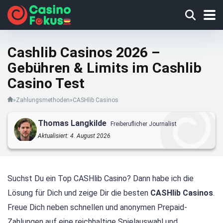
Cashlib Casinos 2026 –
Gebühren & Limits im Cashlib
Casino Test
Casinofokus
»
Zahlungsmethoden
»
CASHlib Casinos
Thomas Langkilde
Freiberuflicher Journalist
Aktualisiert: 4. August 2026
Suchst Du ein Top CASHlib Casino? Dann habe ich die
Lösung für Dich und zeige Dir die besten
CASHlib Casinos
.
Freue Dich neben schnellen und anonymen Prepaid-
Zahlungen auf eine reichhaltige Spielauswahl und