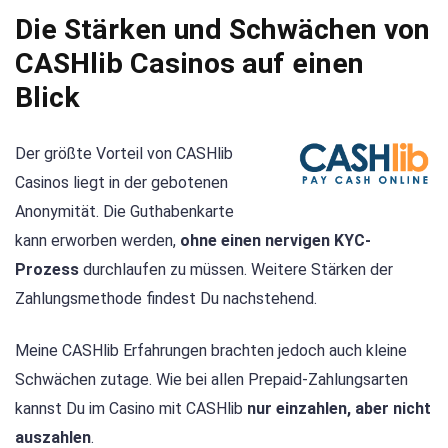
Die Stärken und Schwächen von
CASHlib Casinos auf einen
Blick
Der größte Vorteil von CASHlib
Casinos liegt in der gebotenen
Anonymität. Die Guthabenkarte
kann erworben werden,
ohne einen nervigen KYC-
Prozess
durchlaufen zu müssen. Weitere Stärken der
Zahlungsmethode findest Du nachstehend.
Meine CASHlib Erfahrungen brachten jedoch auch kleine
Schwächen zutage. Wie bei allen Prepaid-Zahlungsarten
kannst Du im Casino mit CASHlib
nur einzahlen, aber nicht
auszahlen
.