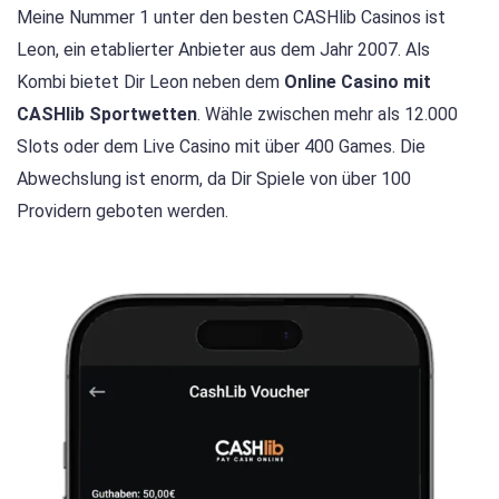
Meine Nummer 1 unter den besten CASHlib Casinos ist
Leon, ein etablierter Anbieter aus dem Jahr 2007. Als
Kombi bietet Dir Leon neben dem
Online Casino mit
CASHlib Sportwetten
. Wähle zwischen mehr als 12.000
Slots oder dem Live Casino mit über 400 Games. Die
Abwechslung ist enorm, da Dir Spiele von über 100
Providern geboten werden.