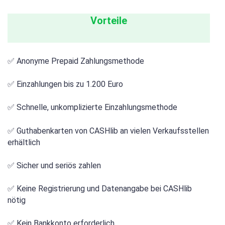
Vorteile
✅ Anonyme Prepaid Zahlungsmethode
✅ Einzahlungen bis zu 1.200 Euro
✅ Schnelle, unkomplizierte Einzahlungsmethode
✅ Guthabenkarten von CASHlib an vielen Verkaufsstellen
erhältlich
✅ Sicher und seriös zahlen
✅ Keine Registrierung und Datenangabe bei CASHlib
nötig
✅ Kein Bankkonto erforderlich