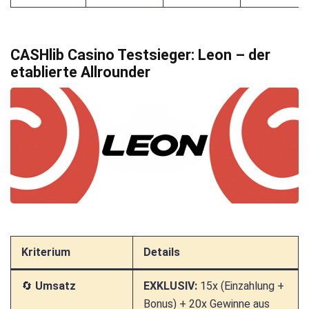
CASHlib Casino Testsieger: Leon – der
etablierte Allrounder
Kriterium
Details
🔄️
Umsatz
EXKLUSIV:
15x (Einzahlung +
Bonus) + 20x Gewinne aus