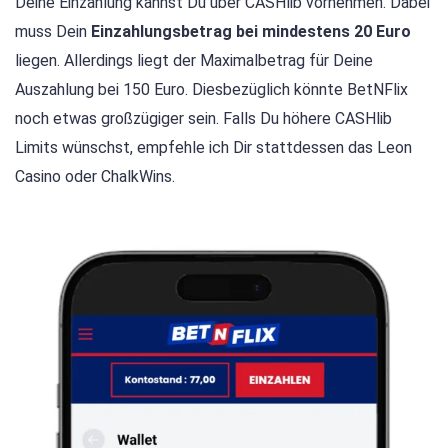
Deine Einzahlung kannst Du über CASHlib vornehmen. Dabei
muss Dein
Einzahlungsbetrag bei mindestens 20 Euro
liegen. Allerdings liegt der Maximalbetrag für Deine
Auszahlung bei 150 Euro. Diesbezüglich könnte BetNFlix
noch etwas großzügiger sein. Falls Du höhere CASHlib
Limits wünschst, empfehle ich Dir stattdessen das Leon
Casino oder ChalkWins.