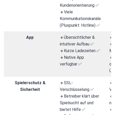
Kundenorientierung ✅
🔹Viele
Kommunikationskanäle
(Pluspunkt: Hotline) ✅
App
🔹Übersichtlicher &
🔹
intuitiver Aufbau ✅
🔹
🔹Kurze Ladezeiten ✅
Me
🔹Native App
🔹
verfügbar ✅
ode
Üb
Spielerschutz &
🔹SSL-
🔹
Sicherheit
Verschlüsselung ✅
Ve
🔹Betreiber klärt über
🔹
Spielsucht auf und
nic
bietet Hilfe ✅
🔹S