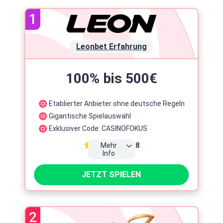
1
Leonbet Erfahrung
100% bis 500€
Etablierter Anbieter ohne deutsche Regeln
Gigantische Spielauswahl
Exklusiver Code: CASINOFOKUS
Mehr
4.8
Info
JETZT SPIELEN
Zeitlimit
Slots
2
14 Tage
12.000+