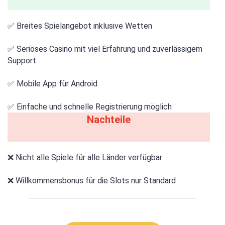
✅ Breites Spielangebot inklusive Wetten
✅ Seriöses Casino mit viel Erfahrung und zuverlässigem
Support
✅ Mobile App für Android
✅ Einfache und schnelle Registrierung möglich
Nachteile
❌ Nicht alle Spiele für alle Länder verfügbar
❌ Willkommensbonus für die Slots nur Standard