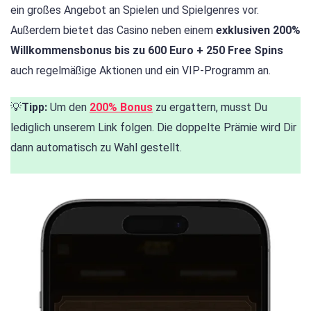
ein großes Angebot an Spielen und Spielgenres vor.
Außerdem bietet das Casino neben einem
exklusiven 200%
Willkommensbonus bis zu 600 Euro + 250 Free Spins
auch regelmäßige Aktionen und ein VIP-Programm an.
💡
Tipp:
Um den
200% Bonus
zu ergattern, musst Du
lediglich unserem Link folgen. Die doppelte Prämie wird Dir
dann automatisch zu Wahl gestellt.