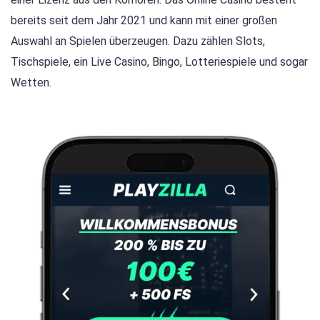
bereits seit dem Jahr 2021 und kann mit einer großen
Auswahl an Spielen überzeugen. Dazu zählen Slots,
Tischspiele, ein Live Casino, Bingo, Lotteriespiele und sogar
Wetten.