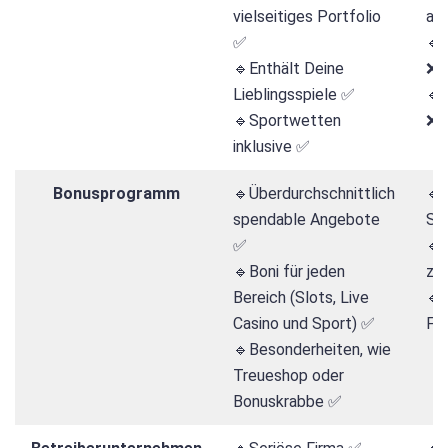
vielseitiges Portfolio
an
✅
🔹D
🔹Enthält Deine
❌
Lieblingsspiele ✅
🔹
🔹Sportwetten
❌
inklusive ✅
Bonusprogramm
🔹Überdurchschnittlich
🔹A
spendable Angebote
St
✅
🔹U
🔹Boni für jeden
zu
Bereich (Slots, Live
🔹
Casino und Sport) ✅
Fa
🔹Besonderheiten, wie
Treueshop oder
Bonuskrabbe ✅