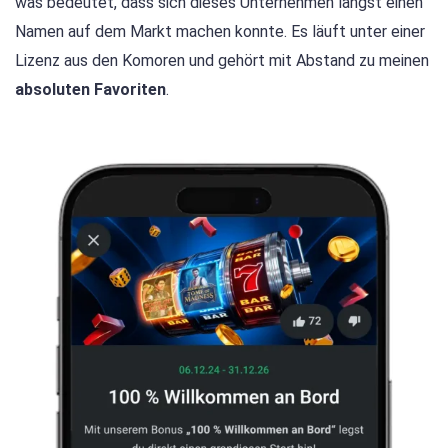
was bedeutet, dass sich dieses Unternehmen längst einen
Namen auf dem Markt machen konnte. Es läuft unter einer
Lizenz aus den Komoren und gehört mit Abstand zu meinen
absoluten Favoriten
.