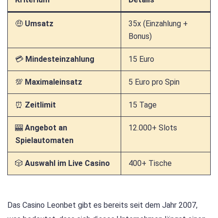
🤑
Umsatz
35x (Einzahlung +
Bonus)
💳
Mindesteinzahlung
15 Euro
💯
Maximaleinsatz
5 Euro pro Spin
⏰
Zeitlimit
15 Tage
🎰
Angebot an
12.000+ Slots
Spielautomaten
🎲
Auswahl im Live Casino
400+ Tische
Das Casino Leonbet gibt es bereits seit dem Jahr 2007,