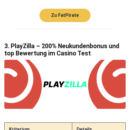
Zu FatPirate
3. PlayZilla – 200% Neukundenbonus und
top Bewertung im Casino Test
Kriterium
Details