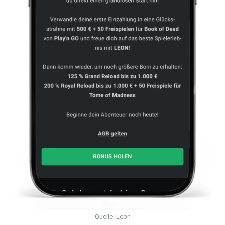
Quelle: Leon