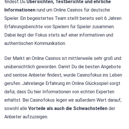
findest Du
Übersichten, Testberichte und ehrliche
Informationen
rund um Online Casinos für deutsche
Steuer
Ohne 5.3% Steuer
Spieler. Ein begeistertes Team stellt bereits seit 6 Jahren
Erfahrungsberichte von Spielern für Spieler zusammen.
Zahlungsmethoden
Dabei liegt der Fokus stets auf einer informativen und
authentischen Kommunikation.
Top Spieleentwickler
Der Markt an Online Casinos ist mittlerweile sehr groß und
unübersichtlich geworden. Damit Du die besten Angebote
und seriöse Anbieter findest, wurde Casinofokus ins Leben
gerufen. Jahrelange Erfahrung im Online Glücksspiel sorgt
dafür, dass Du hier Informationen von echten Experten
erhältst. Bei Casinofokus legen wir außerdem Wert darauf,
sowohl alle
Vorteile als auch die Schwachstellen
der
Anbieter aufzuzeigen.