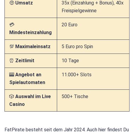
🤑
Umsatz
35x (Einzahlung + Bonus), 40x
Freispielgewinne
💳
20 Euro
Mindesteinzahlung
💯
Maximaleinsatz
5 Euro pro Spin
⏰
Zeitlimit
10 Tage
🎰
Angebot an
11.000+ Slots
Spielautomaten
🎲
Auswahl im Live
500+ Tische
Casino
FatPirate besteht seit dem Jahr 2024. Auch hier findest Du