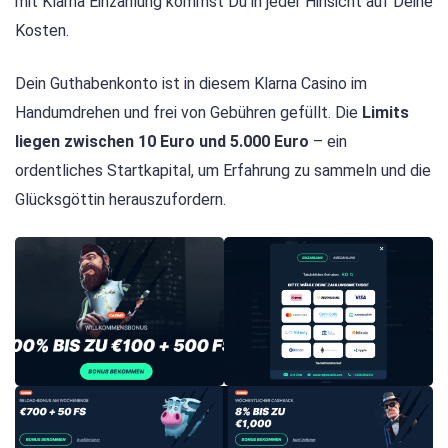
mit Klarna Einzahlung kommst Du in jeder Hinsicht auf Deine
Kosten.
Dein Guthabenkonto ist in diesem Klarna Casino im
Handumdrehen und frei von Gebühren gefüllt. Die
Limits
liegen zwischen 10 Euro und 5.000 Euro
– ein
ordentliches Startkapital, um Erfahrung zu sammeln und die
Glücksgöttin herauszufordern.