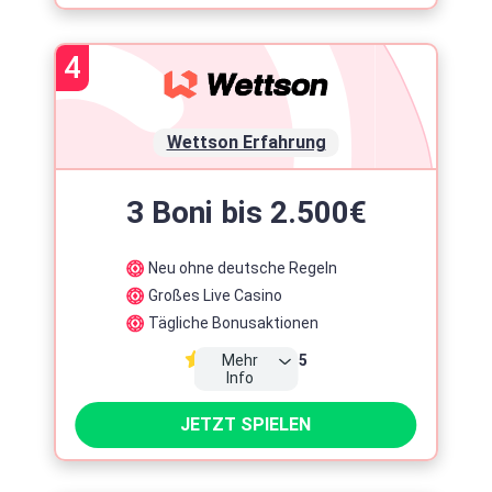
Zeitlimit
Slots
4
30 Tage
9.000+
Maximaleinsatz
5 Euro
Umsatz
Wettson Erfahrung
30x Einzahlung + Bonus
Lizenz
Gründung
3 Boni bis 2.500€
2024
Neu ohne deutsche Regeln
Steuer
Großes Live Casino
Ohne 5.3% Steuer
Tägliche Bonusaktionen
Zahlungsmethoden
Mehr
4.5
Info
Top Spieleentwickler
JETZT SPIELEN