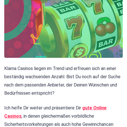
Klarna Casinos liegen im Trend und erfreuen sich an einer
beständig wachsenden Anzahl. Bist Du noch auf der Suche
nach dem passenden Anbieter, der Deinen Wünschen und
Bedürfnissen entspricht?
Ich helfe Dir weiter und präsentiere Dir
gute Online
Casinos
, in denen gleichermaßen vorbildliche
Sicherheitsvorkehrungen als auch hohe Gewinnchancen