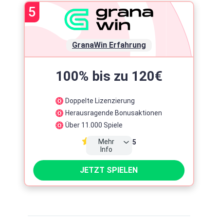
Zeitlimit
Maximaleinsatz
5
30 Tage
5 Euro
Umsatz
40x (Einzahlung + Bonus)
GranaWin Erfahrung
Lizenz
Gründung
2024
100% bis zu 120€
Steuer
Ohne 5.3% Steuer
Doppelte Lizenzierung
Herausragende Bonusaktionen
Zahlungsmethoden
Über 11.000 Spiele
Mehr
4.5
Top Spieleentwickler
Info
JETZT SPIELEN
Zeitlimit
Slots
7 Tage
+11.000