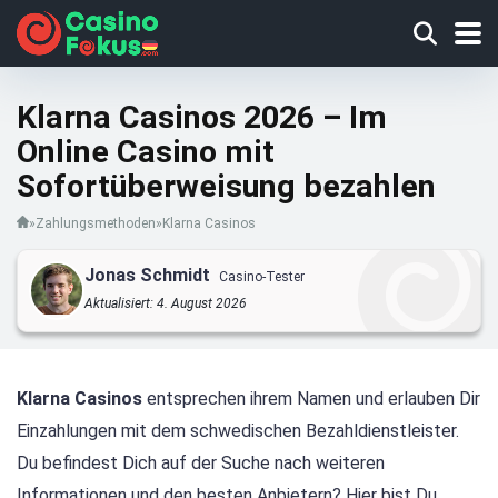
Klarna Casinos 2026 – Im
Online Casino mit
Sofortüberweisung bezahlen
Casinofokus
»
Zahlungsmethoden
»
Klarna Casinos
Jonas Schmidt
Casino-Tester
Aktualisiert: 4. August 2026
Klarna Casinos
entsprechen ihrem Namen und erlauben Dir
Einzahlungen mit dem schwedischen Bezahldienstleister.
Du befindest Dich auf der Suche nach weiteren
Informationen und den besten Anbietern? Hier bist Du