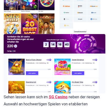
Sehen lassen kann sich im
SG Casino
neben der riesigen
Auswahl an hochwertigen Spielen von etablierten