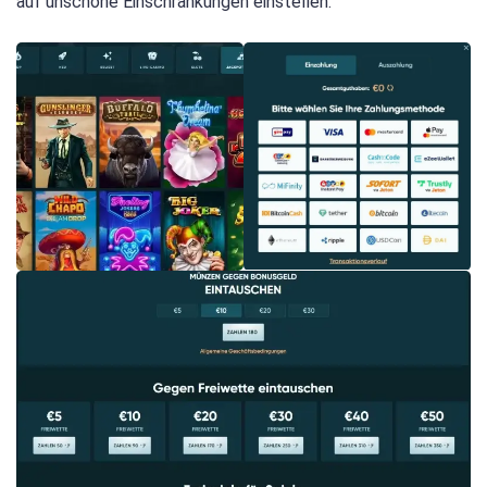
auf unschöne Einschränkungen einstellen.