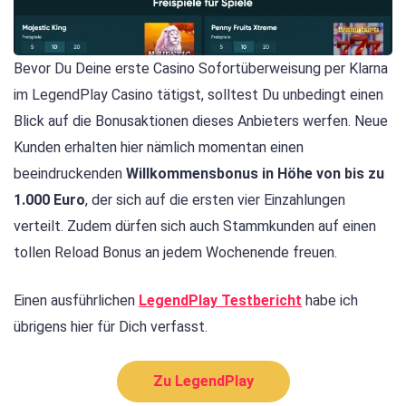
Bevor Du Deine erste Casino Sofortüberweisung per Klarna
im LegendPlay Casino tätigst, solltest Du unbedingt einen
Blick auf die Bonusaktionen dieses Anbieters werfen. Neue
Kunden erhalten hier nämlich momentan einen
beeindruckenden
Willkommensbonus in Höhe von bis zu
1.000 Euro
, der sich auf die ersten vier Einzahlungen
verteilt. Zudem dürfen sich auch Stammkunden auf einen
tollen Reload Bonus an jedem Wochenende freuen.
Einen ausführlichen
LegendPlay Testbericht
habe ich
übrigens hier für Dich verfasst.
Zu LegendPlay