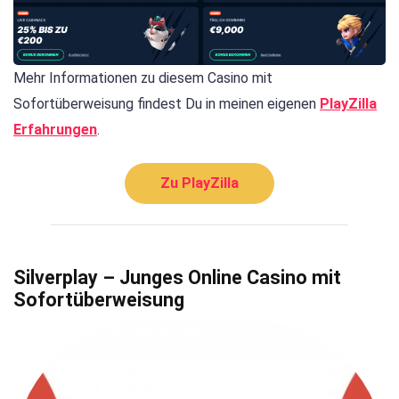
Mehr Informationen zu diesem Casino mit
Sofortüberweisung findest Du in meinen eigenen
PlayZilla
Erfahrungen
.
Zu PlayZilla
Silverplay – Junges Online Casino mit
Sofortüberweisung