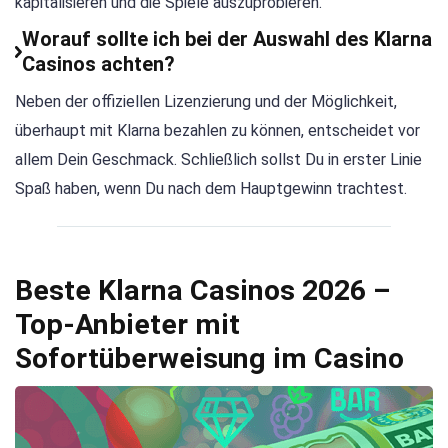
kapitalisieren und die Spiele auszuprobieren.
Worauf sollte ich bei der Auswahl des Klarna
Casinos achten?
Neben der offiziellen Lizenzierung und der Möglichkeit,
überhaupt mit Klarna bezahlen zu können, entscheidet vor
allem Dein Geschmack. Schließlich sollst Du in erster Linie
Spaß haben, wenn Du nach dem Hauptgewinn trachtest.
Beste Klarna Casinos 2026 –
Top-Anbieter mit
Sofortüberweisung im Casino