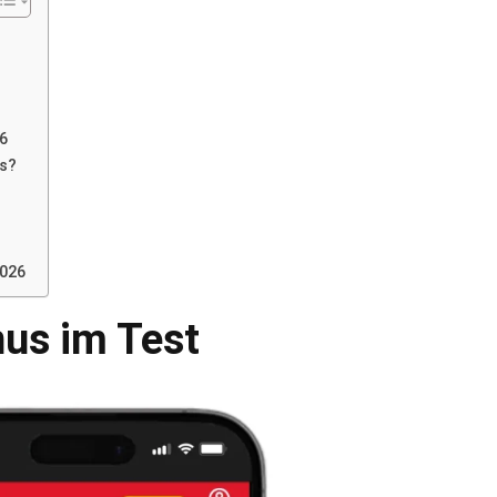
6
ös?
2026
us im Test