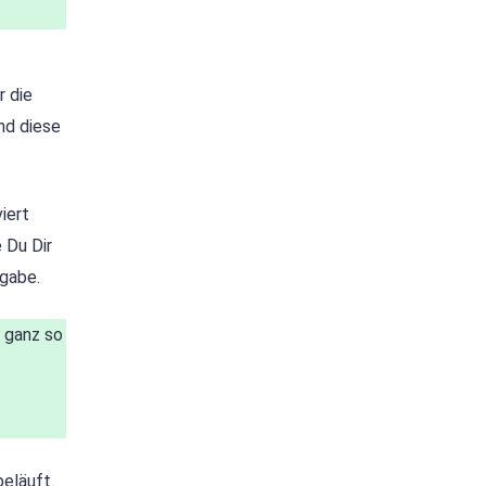
r die
ind diese
iert
 Du Dir
rgabe.
 ganz so
beläuft.