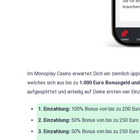
Im Monoplay Casino erwartet Dich ein ziemlich üpp
welches sich aus bis zu
1.000 Euro Bonusgeld und 
aufgesplittet und anteilig auf Deine ersten vier Ein
1. Einzahlung:
100% Bonus von bis zu 200 Eu
2. Einzahlung:
50% Bonus von bis zu 250 Euro
3. Einzahlung:
50% Bonus von bis zu 250 Euro