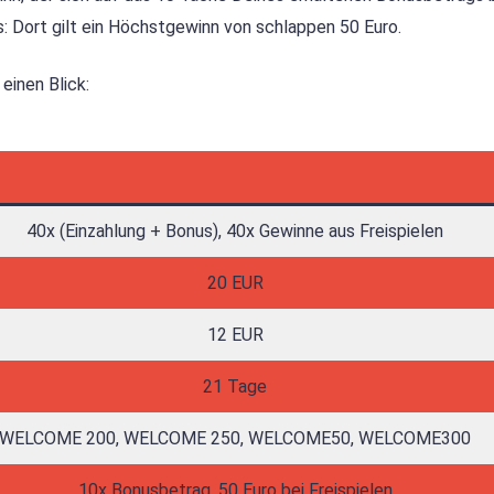
s: Dort gilt ein Höchstgewinn von schlappen 50 Euro.
einen Blick:
40x (Einzahlung + Bonus), 40x Gewinne aus Freispielen
20 EUR
12 EUR
21 Tage
WELCOME 200, WELCOME 250, WELCOME50, WELCOME300
10x Bonusbetrag, 50 Euro bei Freispielen