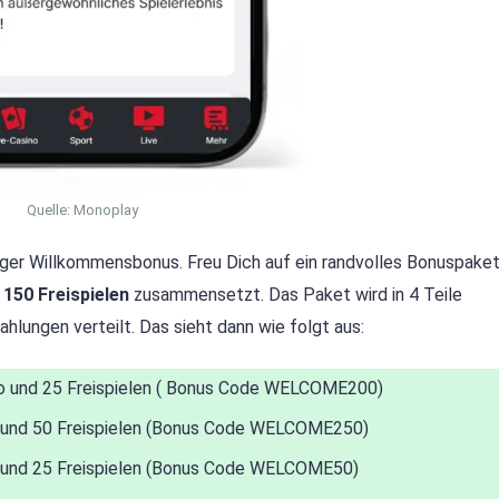
Quelle: Monoplay
iger Willkommensbonus. Freu Dich auf ein randvolles Bonuspaket
150 Freispielen
zusammensetzt. Das Paket wird in 4 Teile
zahlungen verteilt. Das sieht dann wie folgt aus:
ro und 25 Freispielen ( Bonus Code WELCOME200)
 und 50 Freispielen (Bonus Code WELCOME250)
 und 25 Freispielen (Bonus Code WELCOME50)