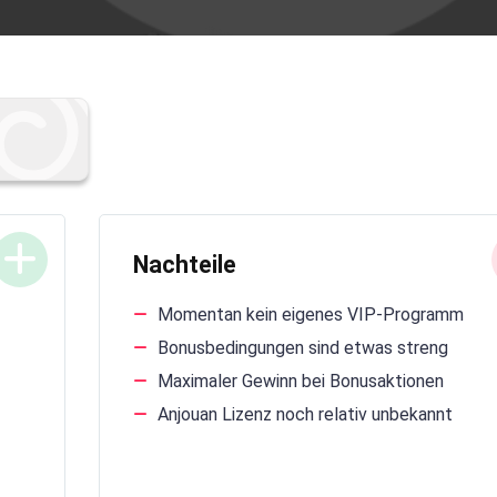
Nachteile
Momentan kein eigenes VIP-Programm
Bonusbedingungen sind etwas streng
Maximaler Gewinn bei Bonusaktionen
Anjouan Lizenz noch relativ unbekannt