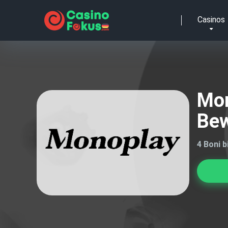
Casinos
Mon
Be
4 Boni b