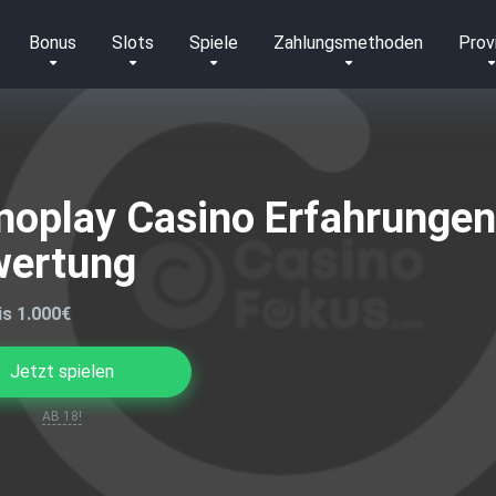
Bonus
Slots
Spiele
Zahlungsmethoden
Prov
oplay Casino Erfahrungen
wertung
is 1.000€
Jetzt spielen
AB 18!