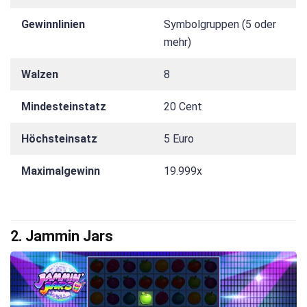
Gewinnlinien
Symbolgruppen (5 oder
mehr)
Walzen
8
Mindesteinstatz
20 Cent
Höchsteinsatz
5 Euro
Maximalgewinn
19.999x
2. Jammin Jars