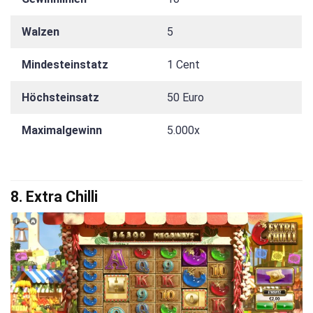
Walzen
5
Mindesteinstatz
1 Cent
Höchsteinsatz
50 Euro
Maximalgewinn
5.000x
8. Extra Chilli