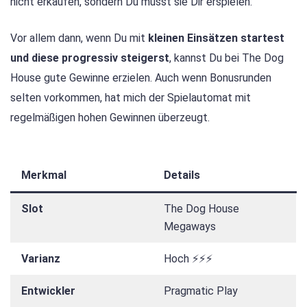
nicht erkaufen, sondern Du musst sie Dir erspielen.
Vor allem dann, wenn Du mit
kleinen Einsätzen startest
und diese progressiv steigerst
, kannst Du bei The Dog
House gute Gewinne erzielen. Auch wenn Bonusrunden
selten vorkommen, hat mich der Spielautomat mit
regelmäßigen hohen Gewinnen überzeugt.
Merkmal
Details
Slot
The Dog House
Megaways
Varianz
Hoch ⚡⚡⚡
Entwickler
Pragmatic Play