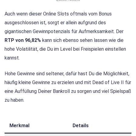
Auch wenn dieser Online Slots oftmals vom Bonus
ausgeschlossen ist, sorgt er allein aufgrund des
gigantischen Gewinnpotenzials für Aufmerksamkeit. Der
RTP von 96,82%
kann sich ebenso sehen lassen wie die
hohe Volatilität, die Du im Level bei Freispielen einstellen
kannst.
Hohe Gewinne sind seltener, dafür hast Du die Möglichkeit,
häufig kleine Gewinne zu erzielen und mit Dead of Live II für
eine Auffüllung Deiner Bankroll zu sorgen und viel Spielspaß
zu haben.
Merkmal
Details