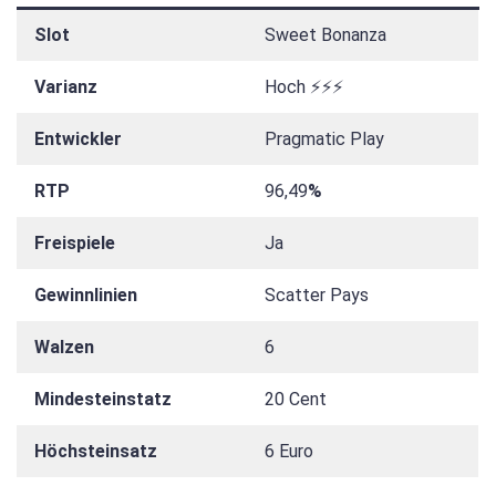
Slot
Sweet Bonanza
Varianz
Hoch ⚡⚡⚡
Entwickler
Pragmatic Play
RTP
96,49
%
Freispiele
Ja
Gewinnlinien
Scatter Pays
Walzen
6
Mindesteinstatz
20 Cent
Höchsteinsatz
6 Euro