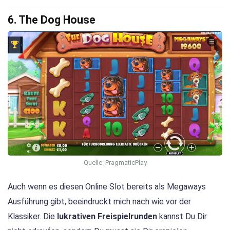
6. The Dog House
Quelle: PragmaticPlay
Auch wenn es diesen Online Slot bereits als Megaways
Ausführung gibt, beeindruckt mich nach wie vor der
Klassiker. Die
lukrativen Freispielrunden
kannst Du Dir