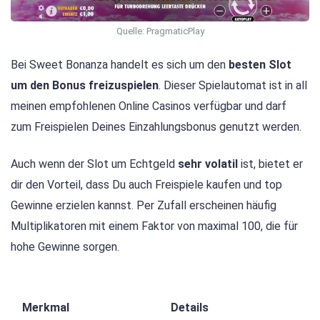
Quelle: PragmaticPlay
Bei Sweet Bonanza handelt es sich um den
besten Slot
um den Bonus freizuspielen
. Dieser Spielautomat ist in all
meinen empfohlenen Online Casinos verfügbar und darf
zum Freispielen Deines Einzahlungsbonus genutzt werden.
Auch wenn der Slot um Echtgeld
sehr volatil
ist, bietet er
dir den Vorteil, dass Du auch Freispiele kaufen und top
Gewinne erzielen kannst. Per Zufall erscheinen häufig
Multiplikatoren mit einem Faktor von maximal 100, die für
hohe Gewinne sorgen.
Merkmal
Details