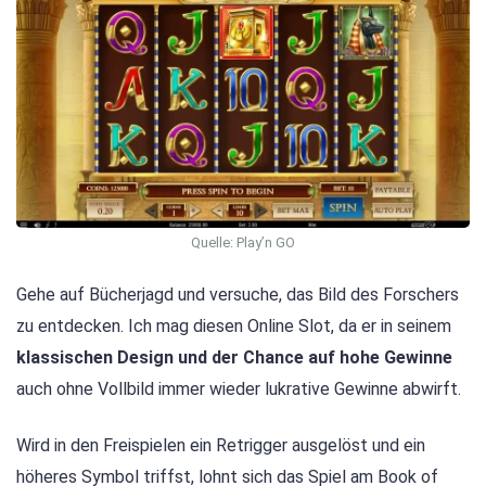
Quelle: Play’n GO
Gehe auf Bücherjagd und versuche, das Bild des Forschers
zu entdecken. Ich mag diesen Online Slot, da er in seinem
klassischen Design und der Chance auf hohe Gewinne
auch ohne Vollbild immer wieder lukrative Gewinne abwirft.
Wird in den Freispielen ein Retrigger ausgelöst und ein
höheres Symbol triffst, lohnt sich das Spiel am Book of