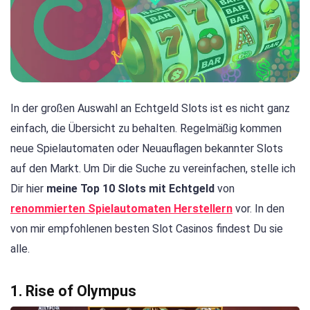
In der großen Auswahl an Echtgeld Slots ist es nicht ganz
einfach, die Übersicht zu behalten. Regelmäßig kommen
neue Spielautomaten oder Neuauflagen bekannter Slots
auf den Markt. Um Dir die Suche zu vereinfachen, stelle ich
Dir hier
meine Top 10 Slots mit Echtgeld
von
renommierten Spielautomaten Herstellern
vor. In den
von mir empfohlenen besten Slot Casinos findest Du sie
alle.
1. Rise of Olympus