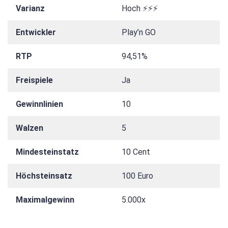
Varianz
Hoch ⚡⚡⚡
Entwickler
Play’n GO
RTP
94,51%
Freispiele
Ja
Gewinnlinien
10
Walzen
5
Mindesteinstatz
10 Cent
Höchsteinsatz
100 Euro
Maximalgewinn
5.000x