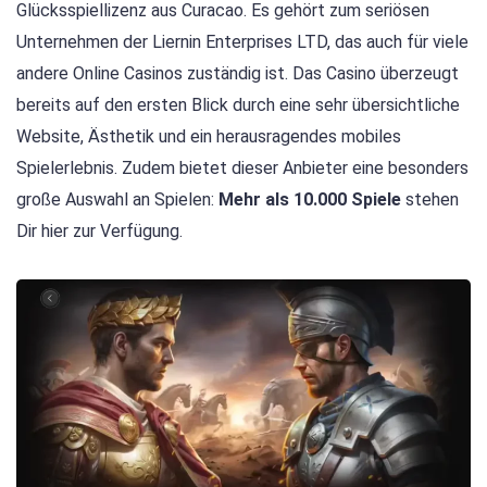
Glücksspiellizenz aus Curacao. Es gehört zum seriösen
Unternehmen der Liernin Enterprises LTD, das auch für viele
andere Online Casinos zuständig ist. Das Casino überzeugt
bereits auf den ersten Blick durch eine sehr übersichtliche
Website, Ästhetik und ein herausragendes mobiles
Spielerlebnis. Zudem bietet dieser Anbieter eine besonders
große Auswahl an Spielen:
Mehr als 10.000 Spiele
stehen
Dir hier zur Verfügung.