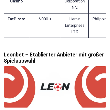
Casino
Corporation
N.V.
FatPirate
6.000 +
Liernin
Philippine
Enterprises
LTD
Leonbet – Etablierter Anbieter mit großer
Spielauswahl