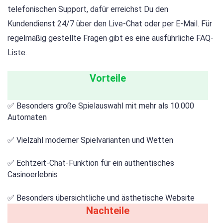
telefonischen Support, dafür erreichst Du den
Kundendienst 24/7 über den Live-Chat oder per E-Mail. Für
regelmäßig gestellte Fragen gibt es eine ausführliche FAQ-
Liste.
Vorteile
✅ Besonders große Spielauswahl mit mehr als 10.000
Automaten
✅ Vielzahl moderner Spielvarianten und Wetten
✅ Echtzeit-Chat-Funktion für ein authentisches
Casinoerlebnis
✅ Besonders übersichtliche und ästhetische Website
Nachteile