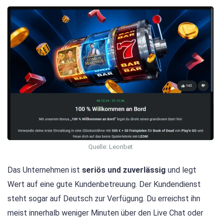
Quelle: Leonbet
Das Unternehmen ist
seriös und zuverlässig
und legt
Wert auf eine gute Kundenbetreuung. Der Kundendienst
steht sogar auf Deutsch zur Verfügung. Du erreichst ihn
meist innerhalb weniger Minuten über den Live Chat oder