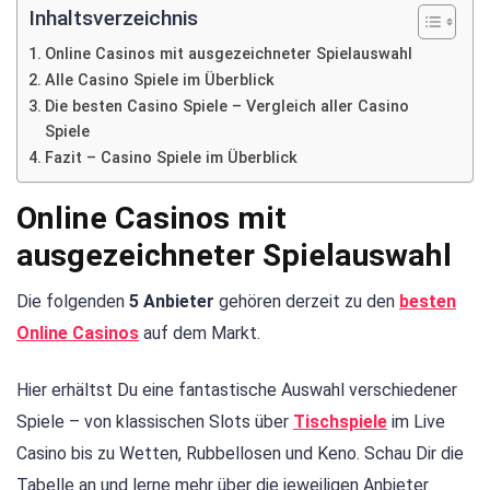
Umsatz
Inhaltsverzeichnis
40x (Einzahlung + Bonus)
Online Casinos mit ausgezeichneter Spielauswahl
Lizenz
Gründung
Alle Casino Spiele im Überblick
2024
Die besten Casino Spiele – Vergleich aller Casino
Spiele
Steuer
Fazit – Casino Spiele im Überblick
Ohne 5.3% Steuer
Online Casinos mit
Zahlungsmethoden
ausgezeichneter Spielauswahl
Top Spieleentwickler
Die folgenden
5 Anbieter
gehören derzeit zu den
besten
Online Casinos
auf dem Markt.
Hier erhältst Du eine fantastische Auswahl verschiedener
Spiele – von klassischen Slots über
Tischspiele
im Live
Casino bis zu Wetten, Rubbellosen und Keno. Schau Dir die
Tabelle an und lerne mehr über die jeweiligen Anbieter.