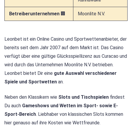
Betreiberunternehmen
🏢
Moonlite N.V.
Leonbet ist ein Online Casino und Sportwettenanbieter, der
bereits seit dem Jahr 2007 auf dem Markt ist. Das Casino
verfügt über eine gültige Glücksspiellizenz aus Curacao und
wird durch das Unternehmen Moonlite N.V. betrieben.
Leonbet bietet Dir eine
gute Auswahl verschiedener
Spiele und Sportwetten
an.
Neben den Klassikern wie
Slots und Tischspielen
findest
Du auch
Gameshows und Wetten im Sport- sowie E-
Sport-Bereich
. Liebhaber von klassischen Slots kommen
hier genauso auf ihre Kosten wie Wettfreunde.