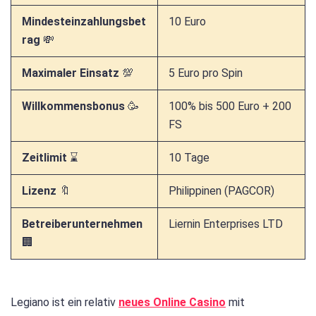
Mindesteinzahlungsbet
10 Euro
rag
💸
Maximaler Einsatz
💯
5 Euro pro Spin
Willkommensbonus
🥳
100% bis 500 Euro + 200
FS
Zeit­li­mit
⌛
10 Tage
Lizenz
🔖
Philippinen (PAGCOR)
Betreiberunternehmen
Liernin Enterprises LTD
🏢
Legiano ist ein relativ
neues Online Casino
mit