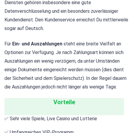
Diensten gehören insbesondere eine gute
Datenverschlüsselung und ein besonders zuverlässiger
Kundendienst. Den Kundenservice erreichst Du mittlerweile
sogar auf Deutsch.
Für
Ein- und Auszahlungen
steht eine breite Vielfalt an
Optionen zur Verfügung. Je nach Zahlungsart können sich
Auszahlungen ein wenig verzögern, da unter Umständen
einige Dokumente eingereicht werden müssen (dies dient
der Sicherheit und dem Spielerschutz). In der Regel dauern
die Auszahlungen jedoch nicht länger als wenige Tage.
Vorteile
✅ Sehr viele Spiele, Live Casino und Lotterie
✅ Umfangreiches VIP-Programm