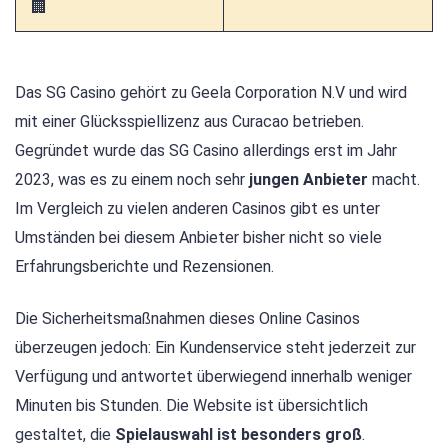
🏢
Das SG Casino gehört zu Geela Corporation N.V und wird
mit einer Glücksspiellizenz aus Curacao betrieben.
Gegründet wurde das SG Casino allerdings erst im Jahr
2023, was es zu einem noch sehr
jungen Anbieter
macht.
Im Vergleich zu vielen anderen Casinos gibt es unter
Umständen bei diesem Anbieter bisher nicht so viele
Erfahrungsberichte und Rezensionen.
Die Sicherheitsmaßnahmen dieses Online Casinos
überzeugen jedoch: Ein Kundenservice steht jederzeit zur
Verfügung und antwortet überwiegend innerhalb weniger
Minuten bis Stunden. Die Website ist übersichtlich
gestaltet, die
Spielauswahl ist besonders groß
.