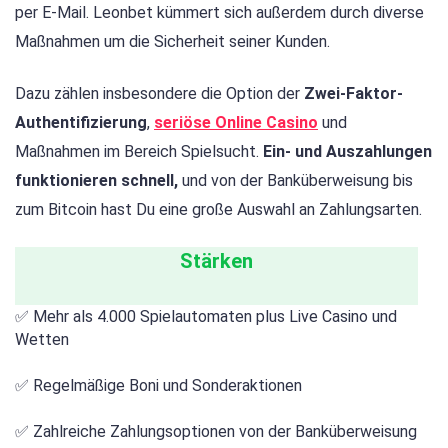
per E-Mail. Leonbet kümmert sich außerdem durch diverse
Maßnahmen um die Sicherheit seiner Kunden.
Dazu zählen insbesondere die Option der
Zwei-Faktor-
Authentifizierung
,
seriöse Online Casino
und
Maßnahmen im Bereich Spielsucht.
Ein- und Auszahlungen
funktionieren schnell,
und von der Banküberweisung bis
zum Bitcoin hast Du eine große Auswahl an Zahlungsarten.
Stärken
✅ Mehr als 4.000 Spielautomaten plus Live Casino und
Wetten
✅ Regelmäßige Boni und Sonderaktionen
✅ Zahlreiche Zahlungsoptionen von der Banküberweisung