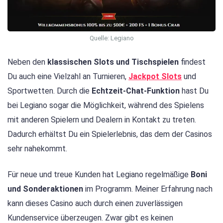
Quelle: Legiano
Neben den
klassischen Slots und Tischspielen
findest
Du auch eine Vielzahl an Turnieren,
Jackpot Slots
und
Sportwetten. Durch die
Echtzeit-Chat-Funktion
hast Du
bei Legiano sogar die Möglichkeit, während des Spielens
mit anderen Spielern und Dealern in Kontakt zu treten.
Dadurch erhältst Du ein Spielerlebnis, das dem der Casinos
sehr nahekommt.
Für neue und treue Kunden hat Legiano regelmäßige
Boni
und Sonderaktionen
im Programm. Meiner Erfahrung nach
kann dieses Casino auch durch einen zuverlässigen
Kundenservice überzeugen. Zwar gibt es keinen