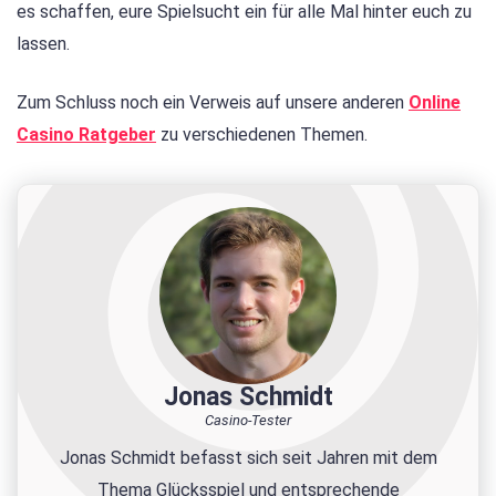
es schaffen, eure Spielsucht ein für alle Mal hinter euch zu
lassen.
Zum Schluss noch ein Verweis auf unsere anderen
Online
Casino Ratgeber
zu verschiedenen Themen.
Jonas Schmidt
Casino-Tester
Jonas Schmidt befasst sich seit Jahren mit dem
Thema Glücksspiel und entsprechende