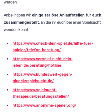
werden.
Anbei haben wir
einige seriöse Anlaufstellen für euch
zusammengestellt
, an die ihr euch bei einer Spielsucht
wenden könnt.
https://www.check-dein-spiel.de/hilfe-fuer-
spieler/telefon-beratung/
https://www.verspiel-nicht-dein-
leben.de/beratung/hotline
https://www.bundesweit-gegen-
gluecksspielsucht.de/
https://www.spielsucht-
therapie.de/beratungsstellen/
https://www.anonyme-spieler.org/