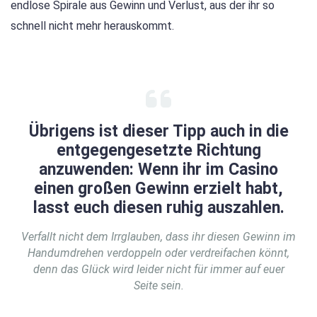
endlose Spirale aus Gewinn und Verlust, aus der ihr so
schnell nicht mehr herauskommt.
Übrigens ist dieser Tipp auch in die
entgegengesetzte Richtung
anzuwenden: Wenn ihr im Casino
einen großen Gewinn erzielt habt,
lasst euch diesen ruhig auszahlen.
Verfallt nicht dem Irrglauben, dass ihr diesen Gewinn im
Handumdrehen verdoppeln oder verdreifachen könnt,
denn das Glück wird leider nicht für immer auf euer
Seite sein.