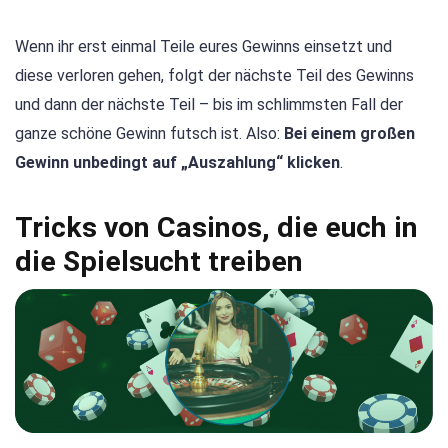
Wenn ihr erst einmal Teile eures Gewinns einsetzt und
diese verloren gehen, folgt der nächste Teil des Gewinns
und dann der nächste Teil – bis im schlimmsten Fall der
ganze schöne Gewinn futsch ist. Also:
Bei einem großen
Gewinn unbedingt auf „Auszahlung“ klicken
.
Tricks von Casinos, die euch in
die Spielsucht treiben