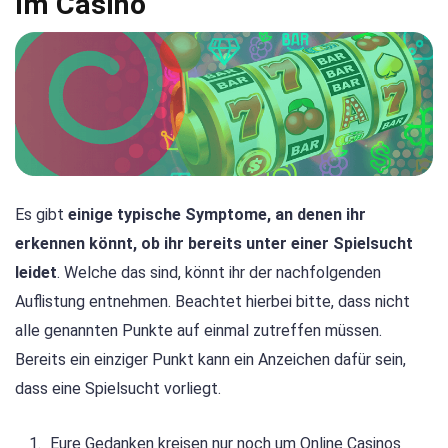
im Casino
Es gibt
einige typische Symptome, an denen ihr
erkennen könnt, ob ihr bereits unter einer Spielsucht
leidet
. Welche das sind, könnt ihr der nachfolgenden
Auflistung entnehmen. Beachtet hierbei bitte, dass nicht
alle genannten Punkte auf einmal zutreffen müssen.
Bereits ein einziger Punkt kann ein Anzeichen dafür sein,
dass eine Spielsucht vorliegt.
Eure Gedanken kreisen nur noch um Online Casinos