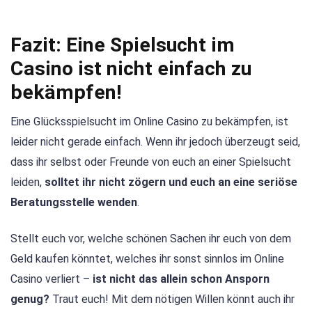
Fazit: Eine Spielsucht im
Casino ist nicht einfach zu
bekämpfen!
Eine Glücksspielsucht im Online Casino zu bekämpfen, ist
leider nicht gerade einfach. Wenn ihr jedoch überzeugt seid,
dass ihr selbst oder Freunde von euch an einer Spielsucht
leiden,
solltet ihr nicht zögern und euch an eine seriöse
Beratungsstelle wenden
.
Stellt euch vor, welche schönen Sachen ihr euch von dem
Geld kaufen könntet, welches ihr sonst sinnlos im Online
Casino verliert –
ist nicht das allein schon Ansporn
genug?
Traut euch! Mit dem nötigen Willen könnt auch ihr