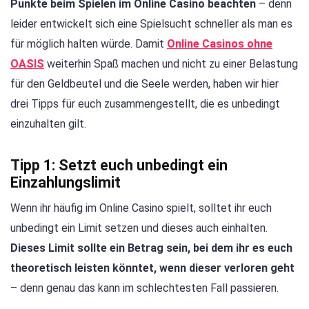
Punkte beim Spielen im Online Casino beachten
– denn
leider entwickelt sich eine Spielsucht schneller als man es
für möglich halten würde. Damit
Online Casinos ohne
OASIS
weiterhin Spaß machen und nicht zu einer Belastung
für den Geldbeutel und die Seele werden, haben wir hier
drei Tipps für euch zusammengestellt, die es unbedingt
einzuhalten gilt.
Tipp 1: Setzt euch unbedingt ein
Einzahlungslimit
Wenn ihr häufig im Online Casino spielt, solltet ihr euch
unbedingt ein Limit setzen und dieses auch einhalten.
Dieses Limit sollte ein Betrag sein, bei dem ihr es euch
theoretisch leisten könntet, wenn dieser verloren geht
– denn genau das kann im schlechtesten Fall passieren.