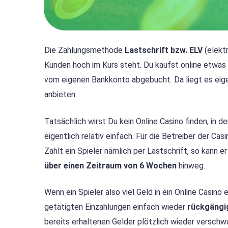
Die Zahlungsmethode
Lastschrift bzw. ELV
(elektr
Kunden hoch im Kurs steht. Du kaufst online etwas 
vom eigenen Bankkonto abgebucht. Da liegt es eige
anbieten.
Tatsächlich wirst Du kein Online Casino finden, in 
eigentlich relativ einfach. Für die Betreiber der Ca
Zahlt ein Spieler nämlich per Lastschrift, so kann 
über einen Zeitraum von 6 Wochen
hinweg.
Wenn ein Spieler also viel Geld in ein Online Casino
getätigten Einzahlungen einfach wieder
rückgängi
bereits erhaltenen Gelder plötzlich wieder verschw