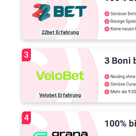
Lizenz
Gründu
2007
Seriöser Bet
Riesige Spie
Zahlungsmethoden
Keine neuen 
22bet Erfahrung
Top Spieleentwickler
Maximaleinsatz
Umsatz
3
5 Euro
3 Boni 
50x Bonu
Lizenz
Gründu
2018
Neuling ohne
Seriöse Cura
Zahlungsmethoden
Mehr als 9.0
Velobet Erfahrung
Top Spieleentwickler
Maximaleinsatz
Umsatz
4
5 Euro
30x Einzahlung
100% bi
Lizenz
Gründu