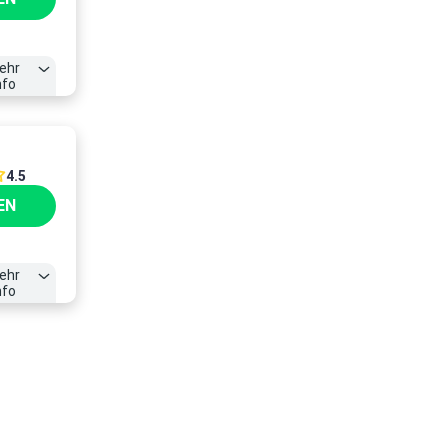
ehr
nfo
4.5
EN
ehr
nfo