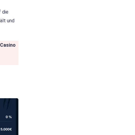
 die
ält und
 Casino