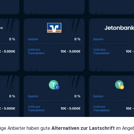
inige Anbieter haben gute
Alternativen zur Lastschrift
im Angeb