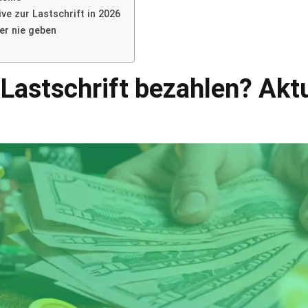
ve zur Lastschrift in 2026
er nie geben
+90
Lastschrift bezahlen? Aktu