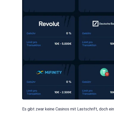
Es gibt zwar keine Casinos mit Lastschrift, doch e