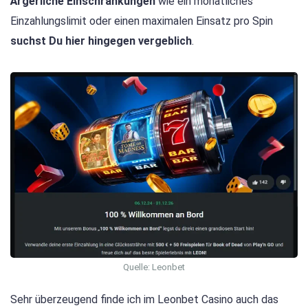
Ärgerliche Einschränkungen
wie ein monatliches
Einzahlungslimit oder einen maximalen Einsatz pro Spin
suchst Du hier hingegen vergeblich
.
Quelle: Leonbet
Sehr überzeugend finde ich im Leonbet Casino auch das