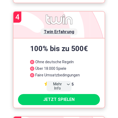
Zeitlimit
Maximaleinsatz
4
14 Tage
5 Euro
Umsatz
40x (Bonus)
Twin Erfahrung
Lizenz
Gründung
2022
100% bis zu 500€
Steuer
Ohne deutsche Regeln
Ohne 5.3% Steuer
Über 18.000 Spiele
Zahlungsmethoden
Faire Umsatzbedingungen
Mehr
4.5
Info
Top Spieleentwickler
JETZT SPIELEN
Zeitlimit
Slots