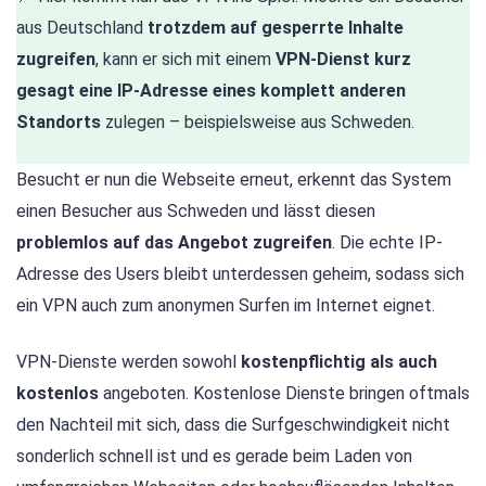
aus Deutschland
trotzdem auf gesperrte Inhalte
zugreifen
, kann er sich mit einem
VPN-Dienst kurz
gesagt eine IP-Adresse eines komplett anderen
Standorts
zulegen – beispielsweise aus Schweden.
Besucht er nun die Webseite erneut, erkennt das System
einen Besucher aus Schweden und lässt diesen
problemlos auf das Angebot zugreifen
. Die echte IP-
Adresse des Users bleibt unterdessen geheim, sodass sich
ein VPN auch zum anonymen Surfen im Internet eignet.
VPN-Dienste werden sowohl
kostenpflichtig als auch
kostenlos
angeboten. Kostenlose Dienste bringen oftmals
den Nachteil mit sich, dass die Surfgeschwindigkeit nicht
sonderlich schnell ist und es gerade beim Laden von