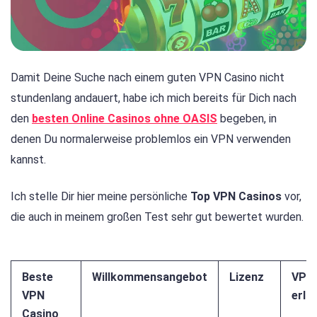
Damit Deine Suche nach einem guten VPN Casino nicht
stundenlang andauert, habe ich mich bereits für Dich nach
den
besten Online Casinos ohne OASIS
begeben, in
denen Du normalerweise problemlos ein VPN verwenden
kannst.
Ich stelle Dir hier meine persönliche
Top VPN Casinos
vor,
die auch in meinem großen Test sehr gut bewertet wurden.
Beste
Willkommensangebot
Lizenz
VPN
VPN
erla
Casino