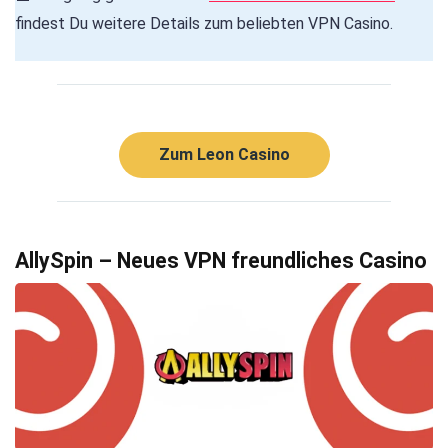
findest Du weitere Details zum beliebten VPN Casino.
Zum Leon Casino
AllySpin – Neues VPN freundliches Casino