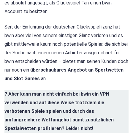
es absolut angesagt, als Glücksspiel Fan einen bwin
Account zu besitzen.
Seit der Einführung der deutschen Glücksspiellizenz hat
bwin aber viel von seinem einstigen Glanz verloren und es
gibt mittlerweile kaum noch potentielle Spieler, die sich bei
der Suche nach einem neuen Anbieter ausgerechnet für
bwin entscheiden würden – bietet man seinen Kunden doch
nur noch ein
überschaubares Angebot an Sportwetten
und Slot Games
an.
❓
Aber kann man nicht einfach bei bwin ein VPN
verwenden und auf diese Weise trotzdem die
verbotenen Spiele spielen und durch das
umfangreichere Wettangebot samt zusätzlichen
Spezialwetten profitieren? Leider nicht!