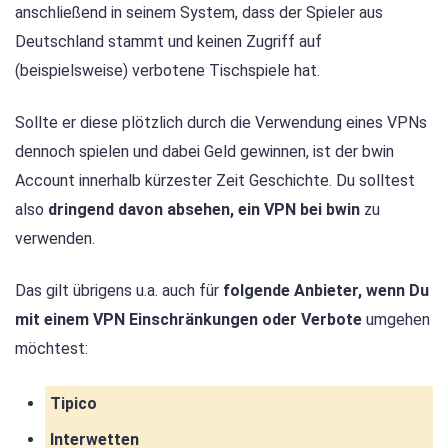
anschließend in seinem System, dass der Spieler aus
Deutschland stammt und keinen Zugriff auf
(beispielsweise) verbotene Tischspiele hat.
Sollte er diese plötzlich durch die Verwendung eines VPNs
dennoch spielen und dabei Geld gewinnen, ist der bwin
Account innerhalb kürzester Zeit Geschichte. Du solltest
also
dringend davon absehen, ein VPN bei bwin
zu
verwenden.
Das gilt übrigens u.a. auch für
folgende Anbieter, wenn Du
mit einem VPN Einschränkungen oder Verbote
umgehen
möchtest:
Tipico
Interwetten