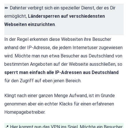
⏩ Dahinter verbirgt sich ein spezieller Dienst, der es Dir
ermöglicht,
Ländersperren auf verschiedensten
Webseiten einzurichten
.
In der Regel erkennen diese Webseiten ihre Besucher
anhand der IP-Adresse, die jedem Internetuser zugewiesen
wird. Möchte man nun etwa Besucher aus Deutschland von
bestimmten Angeboten auf der Webseite ausschließen, so
sperrt man einfach alle IP-Adressen aus Deutschland
für den Zugriff auf eben jenen Bereich.
Klingt nach einer ganzen Menge Aufwand, ist im Grunde
genommen aber ein echter Klacks für einen erfahrenen
Homepagebetreiber.
📍 Hier kommt nun das VPN ins Spiel. Möchte ein Besucher