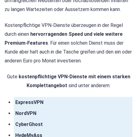
umfangreichen Webseiten oder hochauflösenden Inhalten
zu langen Wartezeiten oder Aussetzern kommen kann.
Kostenpflichtige VPN-Dienste überzeugen in der Regel
durch einen
hervorragenden Speed und viele weitere
Premium-Features
. Für einen solchen Dienst muss der
Kunde aber halt auch in die Tasche greifen und den ein oder
anderen Euro pro Monat investieren.
Gute
kostenpflichtige VPN-Dienste mit einem starken
Komplettangebot
sind unter anderem:
ExpressVPN
NordVPN
CyberGhost
HydeMyAss