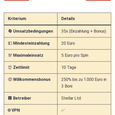
Kriterium
Details
🔄️ Umsatzbedingungen
35x (Einzahlung + Bonus)
💵
Mindesteinzahlung
20 Euro
💯
Maximaleinsatz
5 Euro pro Spin
⏰
Zeitlimit
10 Tage
🤑
Willkommensbonus
250% bis zu 1.000 Euro in
3 Boni
🏢
Betreiber
Stellar Ltd.
🌐
VPN
✅