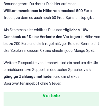
Bonusangebot. Du darfst Dich hier auf einen
Willkommensbonus in Höhe von maximal 500 Euro
freuen, zu dem es auch noch 50 Free Spins on top gibt.
Als Stammspieler erhältst Du einen
täglichen 10%
Cashback auf Deine Verluste des Vortages
in Höhe von
bis zu 200 Euro und dank regelmäßiger Reload Boni macht
das Spielen in diesem Casino ohnehin jede Menge Spaß.
Weitere Pluspunkte von Leonbet sind ein rund um die Uhr
erreichbarer Live Support in deutscher Sprache,
viele
gängige Zahlungsmethoden
und ein starkes
Sportwettenangebot ohne Steuer.
Vorteile