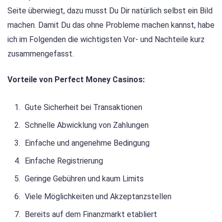
Seite überwiegt, dazu musst Du Dir natürlich selbst ein Bild
machen. Damit Du das ohne Probleme machen kannst, habe
ich im Folgenden die wichtigsten Vor- und Nachteile kurz
zusammengefasst.
Vorteile von Perfect Money Casinos:
Gute Sicherheit bei Transaktionen
Schnelle Abwicklung von Zahlungen
Einfache und angenehme Bedingung
Einfache Registrierung
Geringe Gebühren und kaum Limits
Viele Möglichkeiten und Akzeptanzstellen
Bereits auf dem Finanzmarkt etabliert