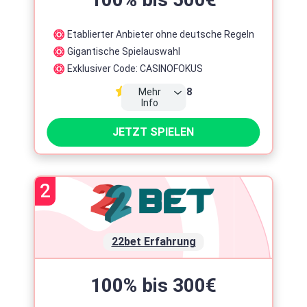
Etablierter Anbieter ohne deutsche Regeln
Gigantische Spielauswahl
Exklusiver Code: CASINOFOKUS
Mehr
4.8
Info
JETZT SPIELEN
Zeitlimit
Slots
2
14 Tage
12.000+
Maximaleinsatz
5 Euro
Umsatz
22bet Erfahrung
30x (Einzahlung + Bonus)
Lizenz
Gründung
100% bis 300€
2007