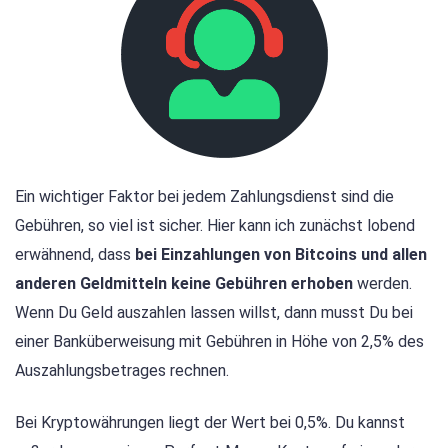
Ein wichtiger Faktor bei jedem Zahlungsdienst sind die
Gebühren, so viel ist sicher. Hier kann ich zunächst lobend
erwähnend, dass
bei Einzahlungen von Bitcoins und allen
anderen Geldmitteln keine Gebühren erhoben
werden.
Wenn Du Geld auszahlen lassen willst, dann musst Du bei
einer Banküberweisung mit Gebühren in Höhe von 2,5% des
Auszahlungsbetrages rechnen.
Bei Kryptowährungen liegt der Wert bei 0,5%. Du kannst