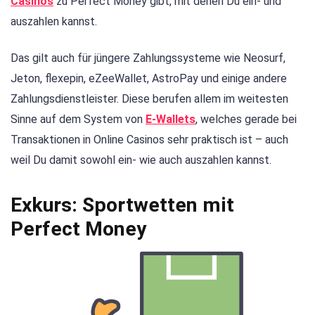
Casinos
zu Perfect Money gibt, mit denen Du ein- und
auszahlen kannst.
Das gilt auch für jüngere Zahlungssysteme wie Neosurf,
Jeton, flexepin, eZeeWallet, AstroPay und einige andere
Zahlungsdienstleister. Diese berufen allem im weitesten
Sinne auf dem System von
E-Wallets
, welches gerade bei
Transaktionen in Online Casinos sehr praktisch ist – auch
weil Du damit sowohl ein- wie auch auszahlen kannst.
Exkurs: Sportwetten mit
Perfect Money