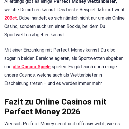
Allerdings gibt es einige
Perfect Money Wettanbieter
,
welche Du nutzen kannst. Das beste Beispiel dafür ist wohl
20Bet
. Dabei handelt es sich nämlich nicht nur um ein Online
Casino, sondern auch um einen Bookie, bei dem Du
Sportwetten abgeben kannst.
Mit einer Einzahlung mit Perfect Money kannst Du also
sogar in beiden Bereiche agieren, als Sportwetten abgeben
und
alle Casino Spiele
spielen. Es gibt auch noch einige
andere Casinos, welche auch als Wettanbieter in
Erscheinung treten – und es werden immer mehr.
Fazit zu Online Casinos mit
Perfect Money 2026
Wer sich Perfect Money nennt und offensiv wirbt, wie es