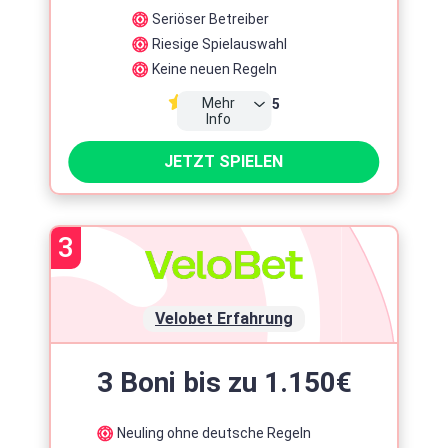
Seriöser Betreiber
Steuer
Ohne 5.3% Steuer
Riesige Spielauswahl
Keine neuen Regeln
Zahlungsmethoden
Mehr
4.5
Info
Top Spieleentwickler
JETZT SPIELEN
Zeitlimit
Maximaleinsatz
3
7 Tage
5 Euro
Umsatz
50x Bonus
Velobet Erfahrung
Lizenz
Gründung
2018
3 Boni bis zu 1.150€
Steuer
Ohne 5.3% Steuer
Neuling ohne deutsche Regeln