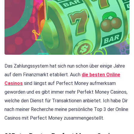
Das Zahlungssystem hat sich nun schon über einige Jahre
auf dem Finanzmarkt etabliert. Auch
die besten Online
Casinos
sind längst auf Perfect Money aufmerksam
geworden und es gibt immer mehr Perfekt Money Casinos,
welche den Dienst für Transaktionen anbietet. Ich habe Dir
nach meiner Recherche meine persönliche Top 3 der Online
Casinos mit Perfect Money zusammengestellt.