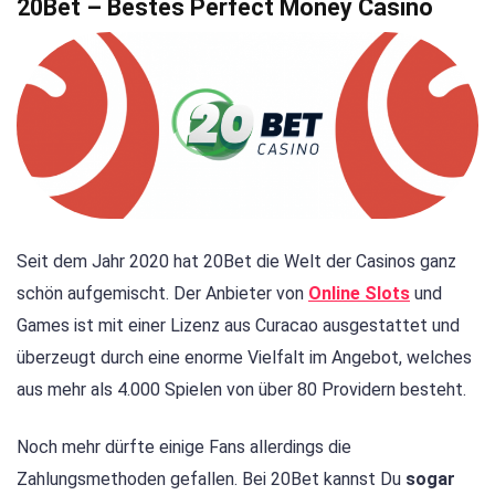
20Bet – Bestes Perfect Money Casino
Seit dem Jahr 2020 hat 20Bet die Welt der Casinos ganz
schön aufgemischt. Der Anbieter von
Online Slots
und
Games ist mit einer Lizenz aus Curacao ausgestattet und
überzeugt durch eine enorme Vielfalt im Angebot, welches
aus mehr als 4.000 Spielen von über 80 Providern besteht.
Noch mehr dürfte einige Fans allerdings die
Zahlungsmethoden gefallen. Bei 20Bet kannst Du
sogar