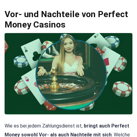
Vor- und Nachteile von Perfect
Money Casinos
Wie es bei jedem Zahlungsdienst ist,
bringt auch Perfect
Money sowohl Vor- als auch Nachteile mit sich
. Welche