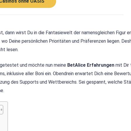
Casinos ohne OASIS
, dann wirst Du in die Fantasiewelt der namensgleichen Figur en
b, wo Deine persönlichen Prioritäten und Präferenzen liegen. Des
ht lesen.
n getestet und möchte nun meine
BetAlice Erfahrungen
mit Dir 
, inklusive aller Boni ein. Obendrein erwartet Dich eine Bewert
ätzung des Supports und Wettbereichs. Sei gespannt, welche St
e.