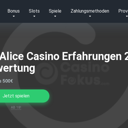
Bonus
Slots
Spiele
Zahlungsmethoden
Prov
Alice Casino Erfahrungen 
wertung
s 500€
Jetzt spielen
AB 18!