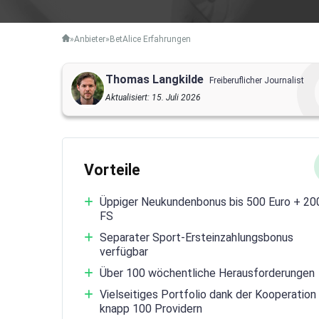
Casinofokus
»
Anbieter
»
BetAlice Erfahrungen
Thomas Langkilde
Freiberuflicher Journalist
Aktualisiert: 15. Juli 2026
Vorteile
Üppiger Neukundenbonus bis 500 Euro + 20
FS
Separater Sport-Ersteinzahlungsbonus
verfügbar
Über 100 wöchentliche Herausforderungen
Vielseitiges Portfolio dank der Kooperation
knapp 100 Providern