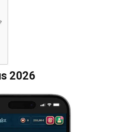
?
us 2026