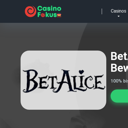
Casinos
Bet
Be
100% bi