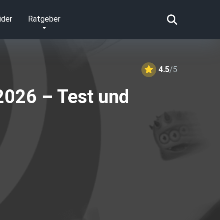
ider
Ratgeber
4.5
/5
2026 – Test und