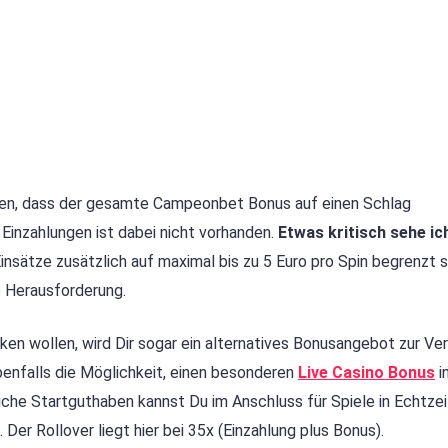
ähnen, dass der gesamte Campeonbet Bonus auf einen Schlag
Einzahlungen ist dabei nicht vorhanden.
Etwas kritisch sehe ic
Einsätze zusätzlich auf maximal bis zu 5 Euro pro Spin begrenzt si
e Herausforderung.
en wollen, wird Dir sogar ein alternatives Bonusangebot zur Ve
enfalls die Möglichkeit, einen besonderen
Live Casino Bonus
i
iche Startguthaben kannst Du im Anschluss für Spiele in Echtzei
Der Rollover liegt hier bei 35x (Einzahlung plus Bonus).