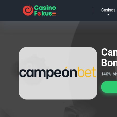
Casinos
Cam
Bon
140% bi