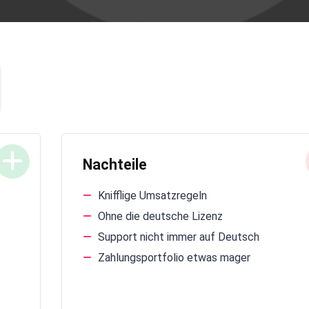
Nachteile
Knifflige Umsatzregeln
Ohne die deutsche Lizenz
Support nicht immer auf Deutsch
Zahlungsportfolio etwas mager