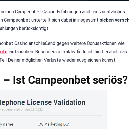
 meinen Campeonbet Casino Erfahrungen auch ein zusätzliches
 Campeonbet unterteilt sich dabei in insgesamt
sieben versc
zahlungen berücksichtigt.
onbet Casino anschließend gegen weitere Bonusaktionen wie
bote
eintauschen. Besonders attraktiv finde ich hierbei auch das
il Deiner möglichen Verluste wieder ausgleichen kannst.
z – Ist Campeonbet seriös?