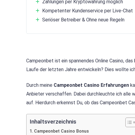
Zahlungen per Kryptowährung möglich
Kompetenter Kundenservice per Live-Chat
Seriöser Betreiber & Ohne neue Regeln
Campeonbet ist ein spannendes Online Casino, das 
Laufe der letzten Jahre entwickeln? Dies wollte i
Durch meine
Campeonbet Casino Erfahrungen
ka
Anbieter verschaffen. Dabei durchleuchte ich alle
auf. Hierdurch erkennst Du, ob das Campeonbet Casin
Inhaltsverzeichnis
Campeonbet Casino Bonus