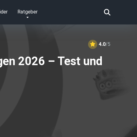
ider
Ratgeber
4.0
/5
en 2026 – Test und