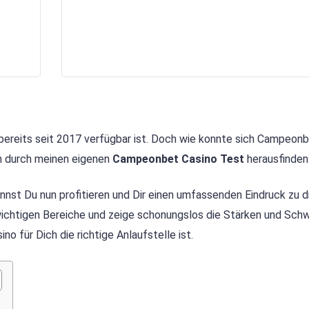
bereits seit 2017 verfügbar ist. Doch wie konnte sich Campeonb
ch durch meinen eigenen
Campeonbet Casino Test
herausfinden
nnst Du nun profitieren und Dir einen umfassenden Eindruck zu 
 wichtigen Bereiche und zeige schonungslos die Stärken und Sc
o für Dich die richtige Anlaufstelle ist.