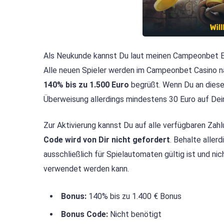
Als Neukunde kannst Du laut meinen Campeonbet Er
Alle neuen Spieler werden im Campeonbet Casino n
140% bis zu 1.500 Euro
begrüßt. Wenn Du an diese
Überweisung allerdings mindestens 30 Euro auf De
Zur Aktivierung kannst Du auf alle verfügbaren Zahl
Code wird von Dir nicht gefordert
. Behalte alle
ausschließlich für Spielautomaten gültig ist und ni
verwendet werden kann.
Bonus:
140% bis zu 1.400 € Bonus
Bonus Code:
Nicht benötigt