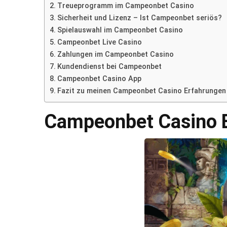
Treueprogramm im Campeonbet Casino
Sicherheit und Lizenz – Ist Campeonbet seriös?
Spielauswahl im Campeonbet Casino
Campeonbet Live Casino
Zahlungen im Campeonbet Casino
Kundendienst bei Campeonbet
Campeonbet Casino App
Fazit zu meinen Campeonbet Casino Erfahrungen
Campeonbet Casino 