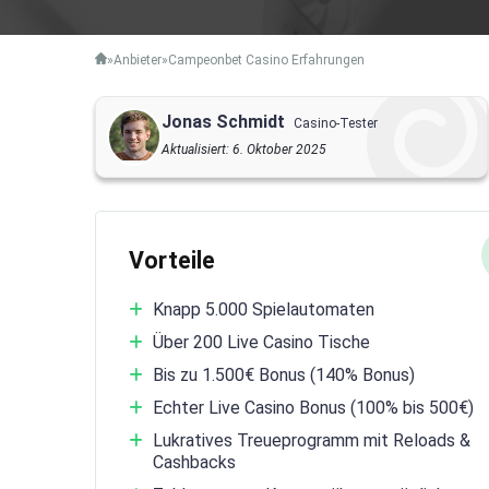
Casinofokus
»
Anbieter
»
Campeonbet Casino Erfahrungen
Jonas Schmidt
Casino-Tester
Aktualisiert: 6. Oktober 2025
Vorteile
Knapp 5.000 Spielautomaten
Über 200 Live Casino Tische
Bis zu 1.500€ Bonus (140% Bonus)
Echter Live Casino Bonus (100% bis 500€)
Lukratives Treueprogramm mit Reloads &
Cashbacks