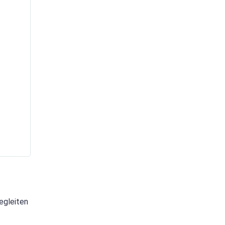
egleiten