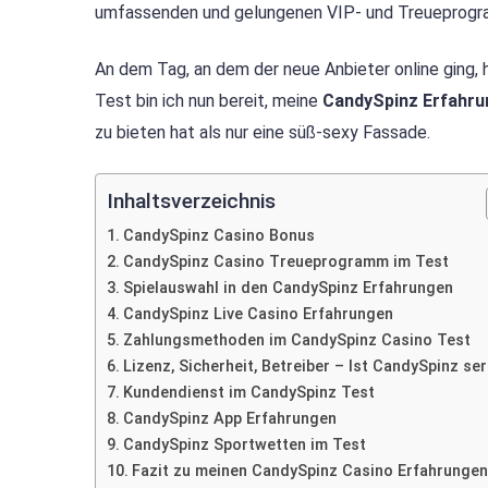
umfassenden und gelungenen VIP- und Treueprog
An dem Tag, an dem der neue Anbieter online ging, 
Test bin ich nun bereit, meine
CandySpinz Erfahr
zu bieten hat als nur eine süß-sexy Fassade.
Inhaltsverzeichnis
CandySpinz Casino Bonus
CandySpinz Casino Treueprogramm im Test
Spielauswahl in den CandySpinz Erfahrungen
CandySpinz Live Casino Erfahrungen
Zahlungsmethoden im CandySpinz Casino Test
Lizenz, Sicherheit, Betreiber – Ist CandySpinz se
Kundendienst im CandySpinz Test
CandySpinz App Erfahrungen
CandySpinz Sportwetten im Test
Fazit zu meinen CandySpinz Casino Erfahrungen