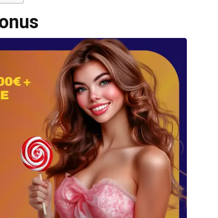
Bonus