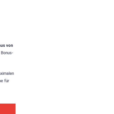
nus von
e Bonus-
aximalen
e für