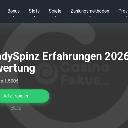
Bonus
Slots
Spiele
Zahlungsmethoden
Prov
dySpinz Erfahrungen 2026
wertung
is 1.500€
Jetzt spielen
AB 18!