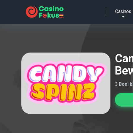
Casinos
Can
Be
3 Boni b