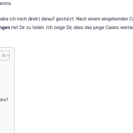
ramms.
habe ich mich direkt darauf gestürzt. Nach einem eingehenden C
ungen
mit Dir zu teilen. Ich zeige Dir, dass das junge Casino weit
riös?