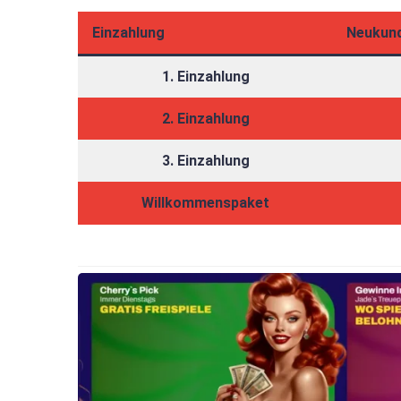
Einzahlung
Neukun
1. Einzahlung
2. Einzahlung
3. Einzahlung
Willkommenspaket