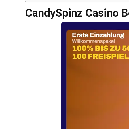
CandySpinz Casino 