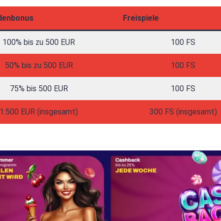
denbonus
Freispiele
100% bis zu 500 EUR
100 FS
50% bis zu 500 EUR
100 FS
75% bis 500 EUR
100 FS
1.500 EUR (insgesamt)
300 FS (insgesamt)