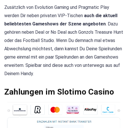
Zusätzlich von Evolution Gaming und Pragmatic Play
werden Dir neben privaten VIP-Tischen
auch die aktuell
beliebtesten Gameshows der Szene angeboten
. Dazu
gehören neben Deal or No Deal auch Gonzo’s Treasure Hunt
oder das Football Studio. Wenn Du demnach mal etwas
Abwechslung möchtest, dann kannst Du Deine Spielrunden
gerne einmal mit ein paar Spielrunden an den Gameshows
erweitern. Spielbar sind diese auch von unterwegs aus auf
Deinem Handy.
Zahlungen im Slotimo Casino