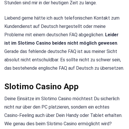
Stunden sind mir in der heutigen Zeit zu lange.
Liebend gerne hätte ich auch telefonischen Kontakt zum
Kundendienst auf Deutsch hergestellt oder meine
Probleme mit einem deutschen FAQ abgeglichen.
Leider
ist im Slotimo Casino beides nicht möglich gewesen
.
Gerade das fehlende deutsche FAQ ist aus meiner Sicht
absolut nicht entschuldbar. Es sollte nicht zu schwer sein,
das bestehende englische FAQ auf Deutsch zu übersetzen.
Slotimo Casino App
Deine Einsätze im Slotimo Casino möchtest Du sicherlich
nicht nur über den PC platzieren, sondern ein echtes
Casino-Feeling auch über Dein Handy oder Tablet erhalten.
Wie genau dies beim Slotimo Casino ermöglicht wird?