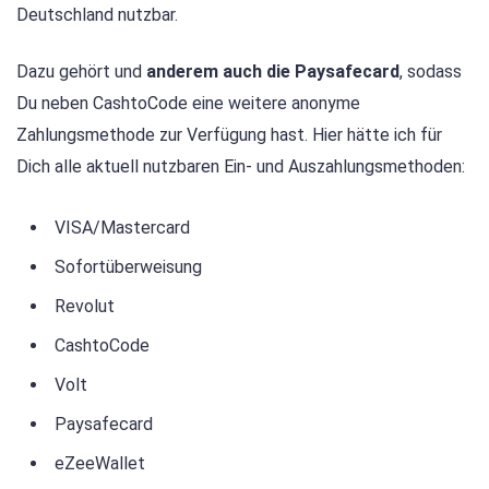
Deutschland nutzbar.
Dazu gehört und
anderem auch die Paysafecard
, sodass
Du neben CashtoCode eine weitere anonyme
Zahlungsmethode zur Verfügung hast. Hier hätte ich für
Dich alle aktuell nutzbaren Ein- und Auszahlungsmethoden:
VISA/Mastercard
Sofortüberweisung
Revolut
CashtoCode
Volt
Paysafecard
eZeeWallet