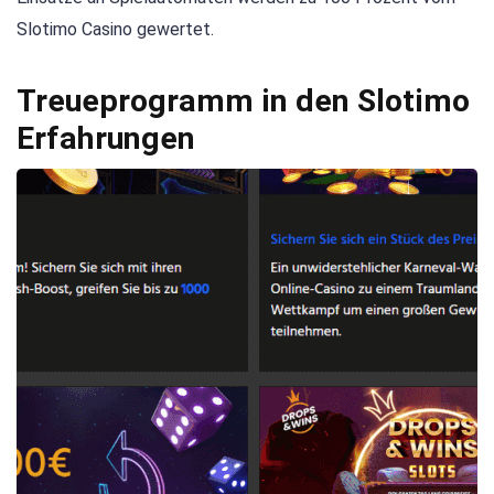
Slotimo Casino gewertet.
Treueprogramm in den Slotimo
Erfahrungen