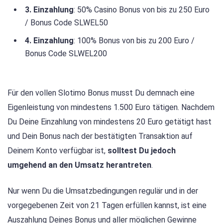
3. Einzahlung
: 50% Casino Bonus von bis zu 250 Euro
/ Bonus Code SLWEL50
4. Einzahlung
: 100% Bonus von bis zu 200 Euro /
Bonus Code SLWEL200
Für den vollen Slotimo Bonus musst Du demnach eine
Eigenleistung von mindestens 1.500 Euro tätigen. Nachdem
Du Deine Einzahlung von mindestens 20 Euro getätigt hast
und Dein Bonus nach der bestätigten Transaktion auf
Deinem Konto verfügbar ist,
solltest Du jedoch
umgehend an den Umsatz herantreten
.
Nur wenn Du die Umsatzbedingungen regulär und in der
vorgegebenen Zeit von 21 Tagen erfüllen kannst, ist eine
Auszahlung Deines Bonus und aller möglichen Gewinne