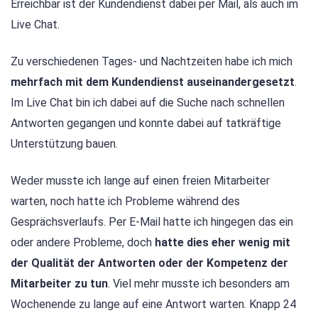
Erreichbar ist der Kundendienst dabei per Mail, als auch im
Live Chat.
Zu verschiedenen Tages- und Nachtzeiten habe ich mich
mehrfach mit dem Kundendienst auseinandergesetzt
.
Im Live Chat bin ich dabei auf die Suche nach schnellen
Antworten gegangen und konnte dabei auf tatkräftige
Unterstützung bauen.
Weder musste ich lange auf einen freien Mitarbeiter
warten, noch hatte ich Probleme während des
Gesprächsverlaufs. Per E-Mail hatte ich hingegen das ein
oder andere Probleme, doch
hatte dies eher wenig mit
der Qualität der Antworten oder der Kompetenz der
Mitarbeiter zu tun
. Viel mehr musste ich besonders am
Wochenende zu lange auf eine Antwort warten. Knapp 24