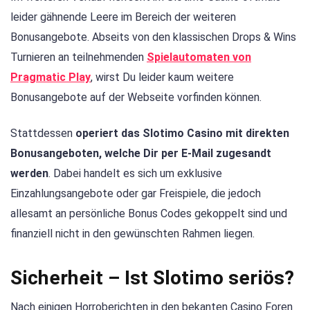
leider gähnende Leere im Bereich der weiteren
Bonusangebote. Abseits von den klassischen Drops & Wins
Turnieren an teilnehmenden
Spielautomaten von
Pragmatic Play
, wirst Du leider kaum weitere
Bonusangebote auf der Webseite vorfinden können.
Stattdessen
operiert das Slotimo Casino mit direkten
Bonusangeboten, welche Dir per E-Mail zugesandt
werden
. Dabei handelt es sich um exklusive
Einzahlungsangebote oder gar Freispiele, die jedoch
allesamt an persönliche Bonus Codes gekoppelt sind und
finanziell nicht in den gewünschten Rahmen liegen.
Sicherheit – Ist Slotimo seriös?
Nach einigen Horroberichten in den bekanten Casino Foren