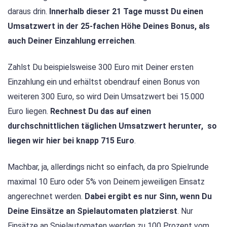
daraus drin.
Innerhalb dieser 21 Tage musst Du einen
Umsatzwert in der 25-fachen Höhe Deines Bonus, als
auch Deiner Einzahlung erreichen
.
Zahlst Du beispielsweise 300 Euro mit Deiner ersten
Einzahlung ein und erhältst obendrauf einen Bonus von
weiteren 300 Euro, so wird Dein Umsatzwert bei 15.000
Euro liegen.
Rechnest Du das auf einen
durchschnittlichen täglichen Umsatzwert herunter, so
liegen wir hier bei knapp 715 Euro
.
Machbar, ja, allerdings nicht so einfach, da pro Spielrunde
maximal 10 Euro oder 5% von Deinem jeweiligen Einsatz
angerechnet werden.
Dabei ergibt es nur Sinn, wenn Du
Deine Einsätze an Spielautomaten platzierst
. Nur
Einsätze an Spielautomaten werden zu 100 Prozent vom