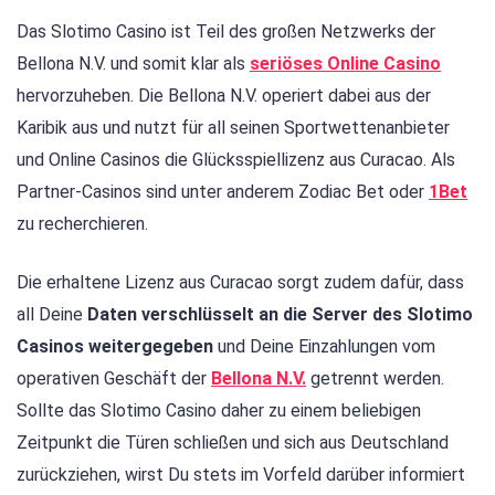
Das Slotimo Casino ist Teil des großen Netzwerks der
Bellona N.V. und somit klar als
seriöses Online Casino
hervorzuheben. Die Bellona N.V. operiert dabei aus der
Karibik aus und nutzt für all seinen Sportwettenanbieter
und Online Casinos die Glücksspiellizenz aus Curacao. Als
Partner-Casinos sind unter anderem Zodiac Bet oder
1Bet
zu recherchieren.
Die erhaltene Lizenz aus Curacao sorgt zudem dafür, dass
all Deine
Daten verschlüsselt an die Server des Slotimo
Casinos
weitergegeben
und Deine Einzahlungen vom
operativen Geschäft der
Bellona N.V.
getrennt werden.
Sollte das Slotimo Casino daher zu einem beliebigen
Zeitpunkt die Türen schließen und sich aus Deutschland
zurückziehen, wirst Du stets im Vorfeld darüber informiert