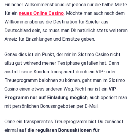
Ein hoher Willkommensbonus ist jedoch nur die halbe Miete
für ein
neues Online Casino
. Möchte man auch nach dem
Willkommensbonus die Destination für Spieler aus
Deutschland sein, so muss man Dir natürlich stets weiteren
Anreiz für Einzahlungen und Einsätze geben.
Genau dies ist ein Punkt, der mir im Slotimo Casino nicht
allzu gut während meiner Testphase gefallen hat. Denn
anstatt seine Kunden transparent durch ein VIP- oder
Treueprogramm belohnen zu können, geht man im Slotimo
Casino einen etwas anderen Weg. Nicht nur ist ein
VIP-
Programm nur auf Einladung möglich
, auch operiert man
mit persönlichen Bonusangeboten per E-Mail.
Ohne ein transparentes Treueprogramm bist Du zunächst
einmal
auf die regulären Bonusaktionen für