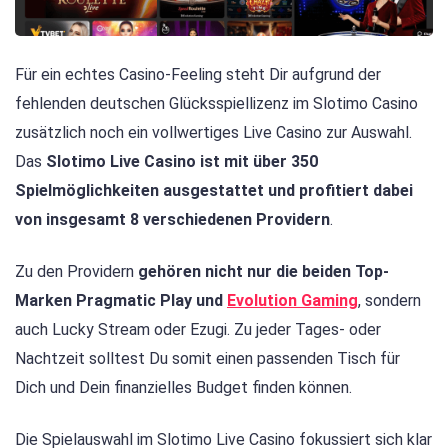
Für ein echtes Casino-Feeling steht Dir aufgrund der
fehlenden deutschen Glücksspiellizenz im Slotimo Casino
zusätzlich noch ein vollwertiges Live Casino zur Auswahl.
Das
Slotimo Live Casino ist mit über 350
Spielmöglichkeiten ausgestattet und profitiert dabei
von insgesamt 8 verschiedenen Providern
.
Zu den Providern
gehören nicht nur die beiden Top-
Marken Pragmatic Play und
Evolution Gaming
, sondern
auch Lucky Stream oder Ezugi. Zu jeder Tages- oder
Nachtzeit solltest Du somit einen passenden Tisch für
Dich und Dein finanzielles Budget finden können.
Die Spielauswahl im Slotimo Live Casino fokussiert sich klar