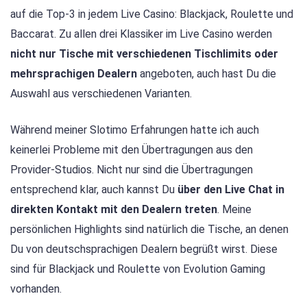
auf die Top-3 in jedem Live Casino: Blackjack, Roulette und
Baccarat. Zu allen drei Klassiker im Live Casino werden
nicht nur Tische mit verschiedenen Tischlimits oder
mehrsprachigen Dealern
angeboten, auch hast Du die
Auswahl aus verschiedenen Varianten.
Während meiner Slotimo Erfahrungen hatte ich auch
keinerlei Probleme mit den Übertragungen aus den
Provider-Studios. Nicht nur sind die Übertragungen
entsprechend klar, auch kannst Du
über den Live Chat in
direkten Kontakt mit den Dealern treten
. Meine
persönlichen Highlights sind natürlich die Tische, an denen
Du von deutschsprachigen Dealern begrüßt wirst. Diese
sind für Blackjack und Roulette von Evolution Gaming
vorhanden.