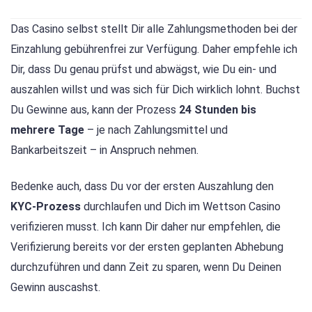
Das Casino selbst stellt Dir alle Zahlungsmethoden bei der
Einzahlung gebührenfrei zur Verfügung. Daher empfehle ich
Dir, dass Du genau prüfst und abwägst, wie Du ein- und
auszahlen willst und was sich für Dich wirklich lohnt. Buchst
Du Gewinne aus, kann der Prozess
24 Stunden bis
mehrere Tage
– je nach Zahlungsmittel und
Bankarbeitszeit – in Anspruch nehmen.
Bedenke auch, dass Du vor der ersten Auszahlung den
KYC-Prozess
durchlaufen und Dich im Wettson Casino
verifizieren musst. Ich kann Dir daher nur empfehlen, die
Verifizierung bereits vor der ersten geplanten Abhebung
durchzuführen und dann Zeit zu sparen, wenn Du Deinen
Gewinn auscashst.