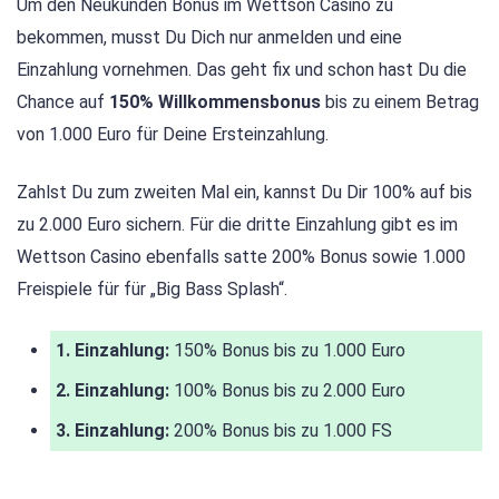
Um den Neukunden Bonus im Wettson Casino zu
bekommen, musst Du Dich nur anmelden und eine
Einzahlung vornehmen. Das geht fix und schon hast Du die
Chance auf
150% Willkommensbonus
bis zu einem Betrag
von 1.000 Euro für Deine Ersteinzahlung.
Zahlst Du zum zweiten Mal ein, kannst Du Dir 100% auf bis
zu 2.000 Euro sichern. Für die dritte Einzahlung gibt es im
Wettson Casino ebenfalls satte 200% Bonus sowie 1.000
Freispiele für für „Big Bass Splash“.
1. Einzahlung:
150% Bonus bis zu 1.000 Euro
2. Einzahlung:
100% Bonus bis zu 2.000 Euro
3. Einzahlung:
200% Bonus bis zu 1.000 FS