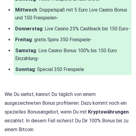
Mittwoch
: Doppelspaß mit 5 Euro Live Casino Bonus
und 150 Freispielen-
Donnerstag
: Live Casino 25% Cashback bis 150 Euro-
Freitag
: gratis Spins 350 Freispiele-
Samstag
: Live Casino Bonus 100% bis 150 Euro
Einzahlung-
Sonntag
: Special 350 Freispiele
Wie Du siehst, kannst Du täglich von einem
ausgezeichneten Bonus profitieren. Dazu kommt noch ein
spezielles Bonusangebot, wenn Du mit
Kryptowährungen
einzahlst. In diesem Fall sicherst Du Dir 100% Bonus bis zu
einem Bitcoin.