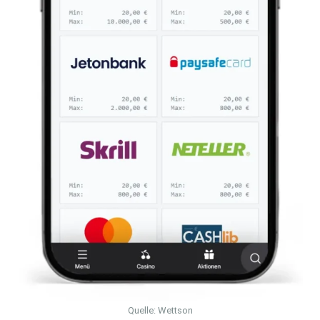
Quelle: Wettson