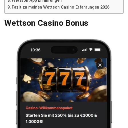
Wettson App Erfahrungen
Fazit zu meinen Wettson Casino Erfahrungen 2026
Wettson Casino Bonus