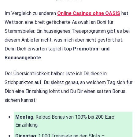
Im Vergleich zu anderen
Online Casinos ohne OASIS
hat
Wettson eine breit gefächerte Auswahl an Boni für
Stammspieler. Ein hauseigenes Treueprogramm gibt es bei
diesem Anbieter nicht, was mich aber nicht gestört hat.
Denn Dich erwarten täglich
top Promotion- und
Bonusangebote
.
Der Übersichtlichkeit halber liste ich Dir diese in
Stichpunkten auf. Du siehst genau, an welchem Tag sich für
Dich eine Einzahlung lohnt und Du Dir einen satten Bonus
sichern kannst.
Montag
: Reload Bonus von 100% bis 200 Euro
Einzahlung
Dienstag
: 1.000 Freispiele an den Slots –