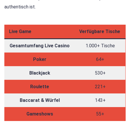
authentisch ist.
Live Game
Verfügbare Tische
Gesamtumfang Live Casino
1.000+ Tische
Poker
64+
Blackjack
530+
Roulette
221+
Baccarat & Würfel
143+
Gameshows
55+