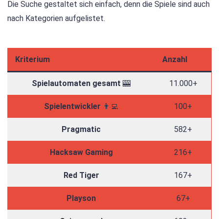
Die Suche gestaltet sich einfach, denn die Spiele sind auch
nach Kategorien aufgelistet.
Kriterium
Anzahl
Spielautomaten gesamt
🎰
11.000+
Spielentwickler
👨‍💻
100+
Pragmatic
582+
Hacksaw Gaming
216+
Red Tiger
167+
Playson
67+