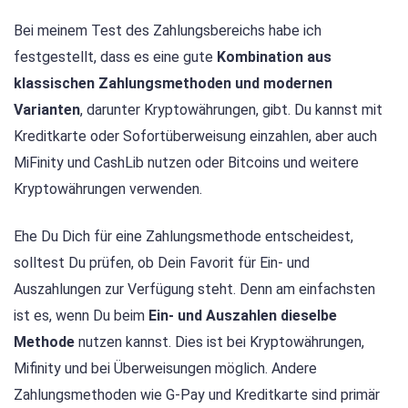
Bei meinem Test des Zahlungsbereichs habe ich
festgestellt, dass es eine gute
Kombination aus
klassischen Zahlungsmethoden und modernen
Varianten
, darunter Kryptowährungen, gibt. Du kannst mit
Kreditkarte oder Sofortüberweisung einzahlen, aber auch
MiFinity und CashLib nutzen oder Bitcoins und weitere
Kryptowährungen verwenden.
Ehe Du Dich für eine Zahlungsmethode entscheidest,
solltest Du prüfen, ob Dein Favorit für Ein- und
Auszahlungen zur Verfügung steht. Denn am einfachsten
ist es, wenn Du beim
Ein- und Auszahlen dieselbe
Methode
nutzen kannst. Dies ist bei Kryptowährungen,
Mifinity und bei Überweisungen möglich. Andere
Zahlungsmethoden wie G-Pay und Kreditkarte sind primär