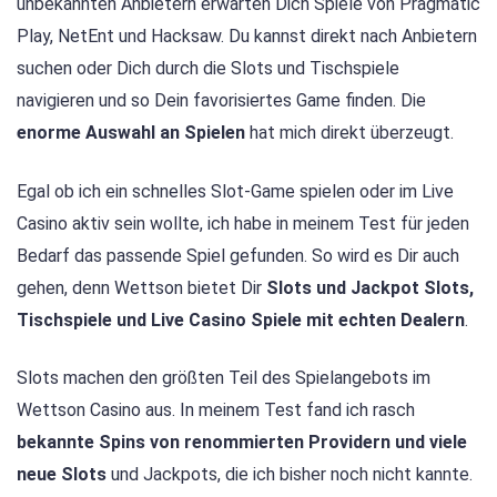
unbekannten Anbietern erwarten Dich Spiele von Pragmatic
Play, NetEnt und Hacksaw. Du kannst direkt nach Anbietern
suchen oder Dich durch die Slots und Tischspiele
navigieren und so Dein favorisiertes Game finden. Die
enorme Auswahl an Spielen
hat mich direkt überzeugt.
Egal ob ich ein schnelles Slot-Game spielen oder im Live
Casino aktiv sein wollte, ich habe in meinem Test für jeden
Bedarf das passende Spiel gefunden. So wird es Dir auch
gehen, denn Wettson bietet Dir
Slots und Jackpot Slots,
Tischspiele und Live Casino Spiele mit echten Dealern
.
Slots machen den größten Teil des Spielangebots im
Wettson Casino aus. In meinem Test fand ich rasch
bekannte Spins von renommierten Providern und viele
neue Slots
und Jackpots, die ich bisher noch nicht kannte.