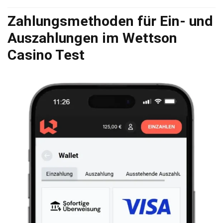
Zahlungsmethoden für Ein- und
Auszahlungen im Wettson
Casino Test